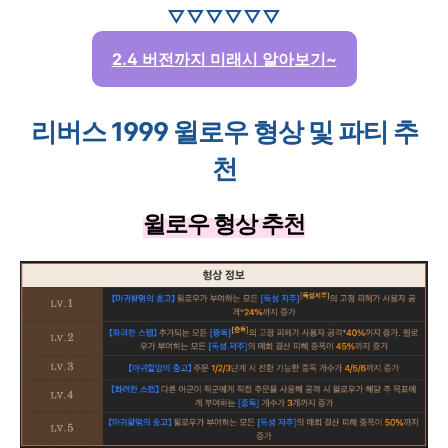
▽▽▽▽▽▽
2.4 버전까지 미래시 알아보기~
리버스 1999 윌로우 형상 및 파티 추
천
윌로우 형상 추천