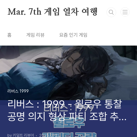
본문 바로가기
Mar. 7th 게임 열차 여행
홈
게임 리뷰
요즘 인기 게임
리버스 1999
리버스 : 1999 - 윌로우 통찰
공명 의지 형상 파티 조합 추천
공략 (2025년 2월)
by 키덜트 리뷰어
2025. 2. 21.