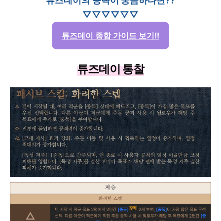
튜즈데이의 공략이 궁금하다면??
▽▽▽▽▽▽
튜즈데이 종합 가이드 보기!!
튜즈데이 통찰