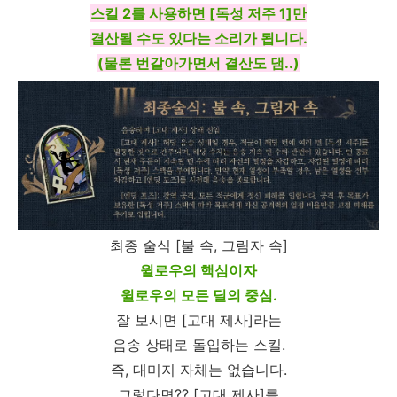
스킬 2를 사용하면 [독성 저주 1]만
결산될 수도 있다는 소리가 됩니다.
(물론 번갈아가면서 결산도 댐..)
최종 술식 [불 속, 그림자 속]
윌로우의 핵심이자
윌로우의 모든 딜의 중심.
잘 보시면 [고대 제사]라는
음송 상태로 돌입하는 스킬.
즉, 대미지 자체는 없습니다.
그렇다면?? [고대 제사]를