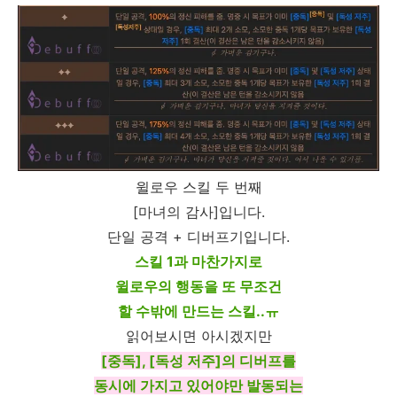
윌로우 스킬 두 번째
[마녀의 감사]입니다.
단일 공격 + 디버프기입니다.
스킬 1과 마찬가지로
윌로우의 행동을 또 무조건
할 수밖에 만드는 스킬..ㅠ
읽어보시면 아시겠지만
[중독], [독성 저주]의 디버프를
동시에 가지고 있어야만 발동되는