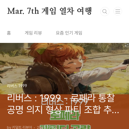
본문 바로가기
Mar. 7th 게임 열차 여행
홈
게임 리뷰
요즘 인기 게임
리버스 1999
리버스 : 1999 - 로페라 통찰
공명 의지 형상 파티 조합 추천
공략 (2025년 2월)
by 키덜트 리뷰어
2025. 1. 30.