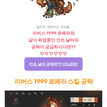
솔직히 캐릭터는 귀여움.
리버스 1999 로페라와
같이 픽업중인 안조 날라의
공략이 궁금하시다면??
▽▽▽▽▽▽
안조 날라 공략은?? [CLICK]
리버스 1999 로페라 스킬 공략