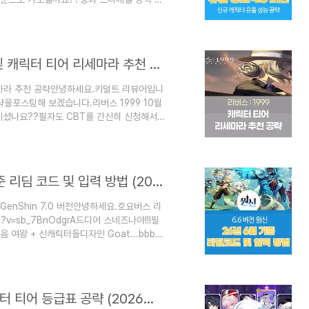
! 스타레일 최신 티어표가항상 궁금하시다
 로빈 서머레토 V4 정보엄청나게 늦은하지
.항상 늦은 저를 욕하세요..ㅠㅠ휴가 + 포
 설명부터 들어가겠습니다.로빈 서머레토 (수
리버스 : 1999 - 2026년 8월 5일 쿠폰 및 캐릭터 티어 리세마라 추천 공략
리세마라 추천 공략안녕하세요.키덜트 리뷰어입니
략을포스팅해 보겠습니다.리버스 1999 10월
즐기셨나요??필자도 CBT를 간신히 신청해서
 놀랐습니다.스토리는 정식 버전보다짧아서
가보실까요??리버스 1999의 모든 캐릭터의
1999 모든 캐릭터 의지, 공명 공략
 1999에서는 캐릭터를 마도학자라고 부릅니다.
원신 [GenShin] : 7.0 버전 7월 31일 기준 리딤 코드 및 입력 방법 (2026년)
 GenShin 7.0 버전안녕하세요.호요버스 리
h?v=sb_7BnOdgrA드디어 스네즈나야!!!필
 여왕 + 신캐릭터들디자인 Goat...bbbb
싶으시다면?아래에 필자가 자주 애용하는방법을
캐릭터 티어표가궁금하신분들은 아래 링크로
nShin] 7.0 버전 7월 31일 기준 최신
짜Genshingif..
붕괴 : 스타레일 - 7월 4.4 버전 전반 캐릭터 티어 등급표 공략 (2026년 7월)