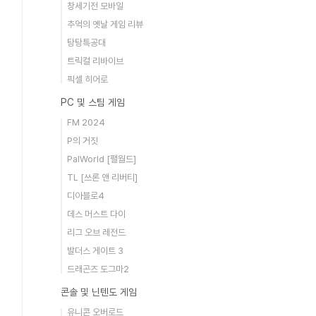
창세기전 모바일
추억의 옛날 게임 리뷰
탕탕특공대
트릭컬 리바이브
픽셀 히어로
PC 및 스팀 게임
FM 2024
P의 거짓
PalWorld [팰월드]
TL [쓰론 앤 리버티]
디아블로4
데스 머스트 다이
리그 오브 레전드
발더스 게이트 3
드래곤즈 도그마2
콘솔 및 닌텐도 게임
유니콘 오버로드