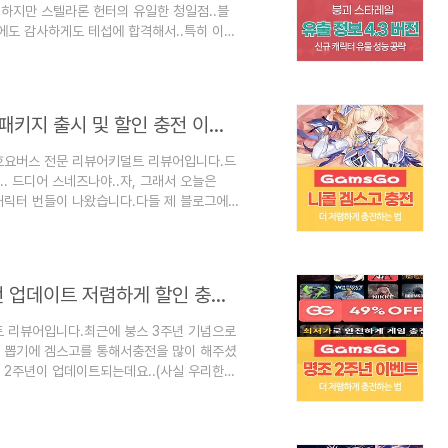
.하지만 스텔라론 헌터의 유일한 청일점..블
에도 감사하게도 테섭에 합격해서..특히 이번
 듣고얼른 사용해봤는데요..자, 그럼 자세한
충전하고 싶으시다면??▽▽▽▽▽▽클릭하세
보러가기!!붕괴 스타레일 4.3 버전 천야
명만 등장합니다.애쉬베일과 같죠..ㅠㅠ자, 블
겜스고 [GamsGo] : 원신 6.6 버전 니콜 패키지 출시 및 할인 충전 이벤트 정보
.호요버스 전문 리뷰어키덜트 리뷰어입니다.드
.. 드디어 스네즈나야..자, 그래서 오늘은
캐릭터 번들이 나왔습니다.다들 제 블로그에
가셨겠죠? ㅋㅋ자, 이번에도 나온 원신 캐
없이바로 충전부터 하러 가보실려면??
장 번들이란??이번 6.6 버전 픽업 전반
을놓아줄때가 되었습니다..바로.. 니콜 덕분에
겜스고 [GamsGo] : 명조 2주년 3.3 버전 업데이트 저렴하게 할인 충전하는 방법
트 리뷰어입니다.최근에 붕스 3주년 기념으로
랑 뽑기에 겜스고를 통해서충전을 많이 해주셨
 2주년이 업데이트되는데요..(사실 우리한테
1999 등등..지갑이 얇아지다 못해 너덜너덜
하는 방법을포스팅해보도록 하겠습니다.자,
트 리뷰어님을 믿고바로 충전하러 가고 싶으시