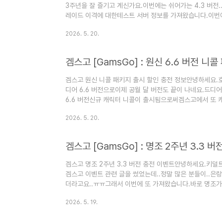
3주년을 잘 즐기고 계신가요.이번에는 쉬어가는 4.3 버전.
레이드 이격에 대한테스트 서버 정보를 가져왔습니다.이번
천야 블레이드 (줄여서 천블)아케론 파티의 파츠라는 소리를
2026. 5. 20.
정보를 보러 가실까요?스타레일 성옥을 더욱저렴하게 
요! 스타레일 티어표가궁금하시다면??▽▽▽▽▽▽티어표 
블레이드 V1 정보이번 4.3 버전에서는신규 캐릭터가 한 
레이드 이격인천야 -..
겜스고 원신 니콜 패키지 출시 할인 충전 정보안녕하세요
디어 6.6 버전으로이제 공월 달 버전도 끝이 나네요.드디어
6.6 버전신규 캐릭터 니콜이 출시됨으로써겜스고에서 또 
오셨다면벌써부터 겜스고 링크를 통해서신규 캐릭터 뽑으러 
2026. 5. 20.
릭터 이벤트.바로 포스팅에서 보실까요?글 읽어 볼 필요 
▽▽▽▽▽▽충전하러 먼저 가볼까요!겜스고 니콜 캐릭터 보
캐릭터가 다들 누구신지 아시죠?네.. 드디어 불의 신 베넷
요.게다가 신규 4성 캐릭터..
겜스고 명조 2주년 3.3 버전 충전 이벤트안녕하세요.키덜
겜스고 이벤트 관련 글을 썼었는데..정말 많은 분들이..은
더라고요..ㅠㅠ그래서 이번에 또 가져왔습니다.바로 명조가
는 지금 주년 업데이트 지옥이죠..ㅠㅠ)붕스, 니케, 리버스 
2026. 5. 19.
수준이죠..그래서 이번에도 명조를 더욱저렴하게 업데이트
그럼 자세한 내용 보러 갈까요?아 난 설명 안 들어도키덜