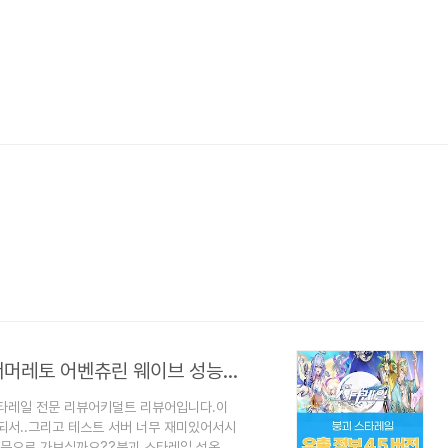
붕괴 스타레일 : 4.5 버전 유출 V4 로빈 서머레토 어벤츄린 웨이브 성능 스킬 정보 공략
.스타레일 전문 리뷰어키덜트 리뷰어입니다.이
되서..그리고 테스트 서버 너무 재미있어서시
본문으로 가보실까요??붕괴 스타레일 성옥 충