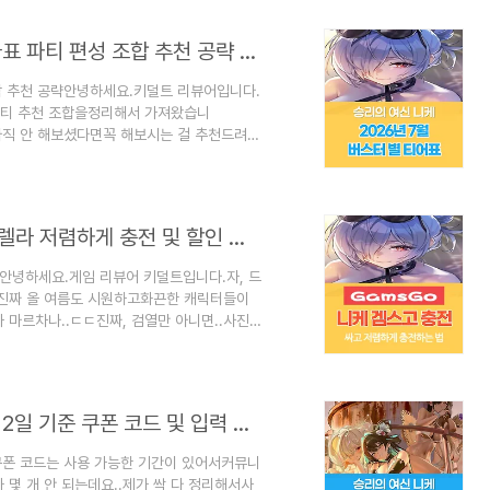
!붕괴 스타레일 4.4 버전 7월 15일 신규
 되돌아가는 여정입니다.이번에도 도와주시면
승리의 여신 니케 : 2026년 7월 티어 등급표 파티 편성 조합 추천 공략 (수렐라 추가)
조합 추천 공략안녕하세요.키덜트 리뷰어입니다.
 파티 추천 조합을정리해서 가져왔습니
.아직 안 해보셨다면꼭 해보시는 걸 추천드려요
▽클릭하세요! 승리의 여신 니케를 시작하기
 더 편해져요~∇∇∇∇∇∇∇∇∇승리의 여신
릭터 티어 (수렐라 추가)일본 커뮤니티 티어표
[블랙] 추가.일본쪽 티어에서는3명다 SS 티어
겜스고 [GamsGo] : 승리의 여신 니케 수렐라 저렴하게 충전 및 할인 방법
전안녕하세요.게임 리뷰어 키덜트입니다.자, 드
진짜 올 여름도 시원하고화끈한 캐릭터들이
 마르차나..ㄷㄷ진짜, 검열만 아니면..사진
는 게 맞냐고요?네, 맞습니다.ㅋㅋㅋ그만큼
 안 읽고 필자 믿고 충전하실려면??아래 충
표와쿠폰 코드가 궁금하다면??
!겜스고 니케 충전 하는 방법너무 선정적이라
승리의 여신 니케 [Nikke] - 2026년 7월 2일 기준 쿠폰 코드 및 입력 방법
 쿠폰 코드는 사용 가능한 기간이 있어서커뮤니
 몇 개 안 되는데요..제가 싹 다 정리해서사