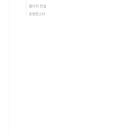
젤다의 전설
포켓몬스터