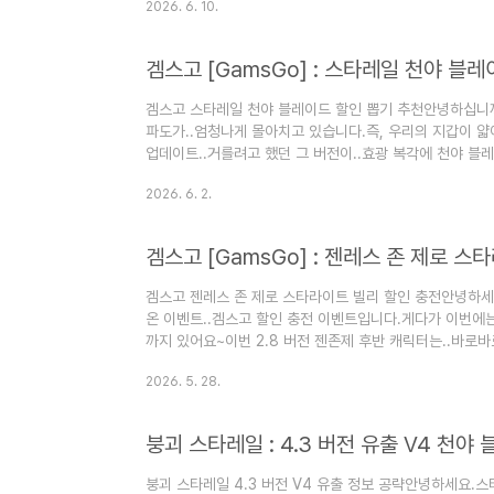
2026. 6. 10.
도 필자를 믿으신다면아래 링크로 충전하러 고고고!!▽▽
가궁금하시다면??▽▽▽▽▽▽티어표 보러 가기~!!겜스고
냐??이번에 등장한 몬드 캐릭터인데..이 캐릭터가 몬드 
이미지라생각보다 여성분들에게인기..
겜스고 스타레일 천야 블레이드 할인 뽑기 추천안녕하십니
파도가..엄청나게 몰아치고 있습니다.즉, 우리의 지갑이 얇
업데이트..거를려고 했던 그 버전이..효광 복각에 천야 
또 뽑아야합니다..ㅠㅠ자, 그렇다면 이번에도우리 형님들을
2026. 6. 2.
내용보러 가보실까요?설명은 필요없다.바로 뽑으러 간다~
레이드 거를려고 했는데 좋아요?트리비급 성능픽이라는 평가자
아래와 같다고 보시면 됩니다..ㅋㅋ이후에도 한 자리를차지하
블레이드입니다...
겜스고 젠레스 존 제로 스타라이트 빌리 할인 충전안녕하세
온 이벤트..겜스고 할인 충전 이벤트입니다.게다가 이번에
까지 있어요~이번 2.8 버전 젠존제 후반 캐릭터는..바로바
마 많은 분들이..3.0 버전을 대비해서거를 거라고 알고 있
2026. 5. 28.
니 남자라면.. 명함은 뽑아야죠??자, 이번에도 저를 통해
필요도 없고요.바로 충전할게요~~라는 분들은??▽▽▽▽
의티어표가 궁금하다면??▽▽▽▽▽▽클릭하세요!겜스고
에서 또..이격 캐릭터가 나..
붕괴 스타레일 4.3 버전 V4 유출 정보 공략안녕하세요