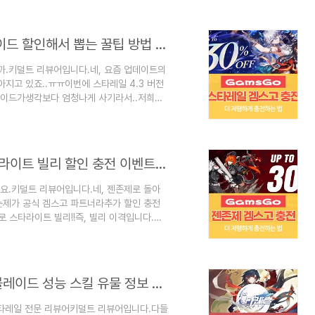
▽▽▽▽충전부터 하러 가자!!원신의 티어표
 로엔 확정 패키지란??일단 로엔이 누구
이미지랑아예 어울리지 않는잔인하고 차가운
겜스고 [GamsGo] : 스타레일 천야 블레이드 할인해서 뽑는 꿀팁 방법 추천
까.키덜트 리뷰어입니다.네, 요즘 업데이트의
아지고 있죠..ㅠㅠ이번에 스타레일 4.3 버전
블레이드가생각보다 엄청나게 사기라서..저희는
 위해서돈을 아끼게 해드려야겠죠?자, 그럼
!▽▽▽▽▽▽먼저 충전부터 하자!!천야 블
, 이게 뭔소리냐..?이후 4.4 버전에서도
고 있는 캐릭터 보이십니까..네, 바로 천야
겜스고 [GamsGo] : 젠레스 존 제로 스타라이트 빌리 할인 충전 이벤트 Top up 추천
요.키덜트 리뷰어입니다.네, 젠존제로 돌아
는제가 공식 겜스고 파트너라추가 할인 충전
로 스타라이트 빌리!!즉, 빌리 이격입니다.아
습니다만..빌리 변신하는 거 보신 분들은..아
서더욱 저렴하게 구매해 볼까요??전 읽어볼
▽▽▽할인 충전 하러가기!!젠레스 존 제로
 스타라이트 빌리 패키지란??토끼굴 진영
붕괴 스타레일 : 4.3 버전 유출 V4 천야 블레이드 성능 스킬 유물 정보 공략
.스타레일 전문 리뷰어키덜트 리뷰어입니다.다들