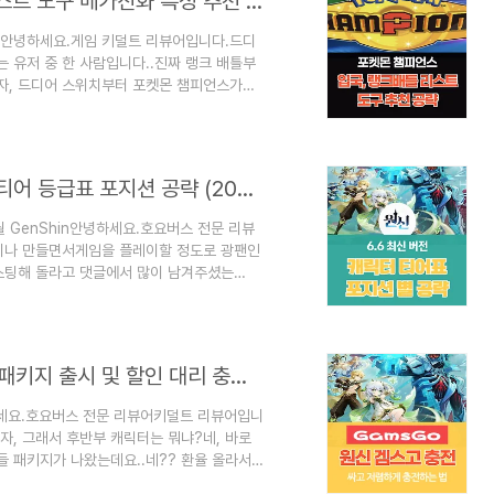
포켓몬 챔피언스 - 스카우트 랭크 배틀 리스트 도구 메가진화 특성 추천 티어 공략 (2026년 6월)
략안녕하세요.게임 키덜트 리뷰어입니다.드디
는 유저 중 한 사람입니다..진짜 랭크 배틀부
ㅇ자, 드디어 스위치부터 포켓몬 챔피언스가4
 6월 출시인데개인적으로 오류, 버그 다 수
 오늘은 입국 리스트와배틀에서 사용 가능한
럼 포스팅으로 가보실까요?기타 포켓몬 게임의
CLICK] 다른 모바일 게임 현질을더 싸
원신 [GenShin] : 6.6 버전 후반 캐릭터 티어 등급표 포지션 공략 (2026년 6월)
월 GenShin안녕하세요.호요버스 전문 리뷰
이나 만들면서게임을 플레이할 정도로 광팬인
스팅해 돌라고 댓글에서 많이 남겨주셨는
봅니다..사실 이제 원신의 최종 콘텐츠는[지맥
같아요.그런데.. 접대가 솔직히 좀 있습니
 변합니다.하지만 그 와중에도 개사기 캐릭
에 비해서월등하게 성능을 뽑아내긴 합니다.그
겜스고 [GamsGo] : 원신 6.6 버전 로엔 패키지 출시 및 할인 대리 충전 방법
하세요.호요버스 전문 리뷰어키덜트 리뷰어입니
자, 그래서 후반부 캐릭터는 뭐냐?네, 바로
 패키지가 나왔는데요..네?? 환율 올라서
 자세한 정보를보러 가보실까요??글 안 읽어