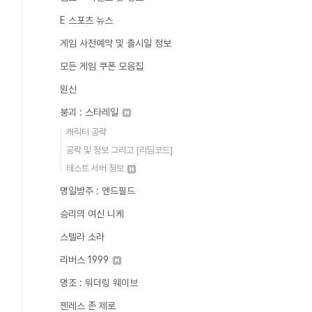
E 스포츠 뉴스
게임 사전예약 및 출시일 정보
모든 게임 쿠폰 모음집
원신
붕괴 : 스타레일
캐릭터 공략
공략 및 정보 그리고 [리딤코드]
테스트 서버 정보
명일방주 : 엔드필드
승리의 여신 니케
스텔라 소라
리버스 1999
명조 : 워더링 웨이브
젠레스 존 제로