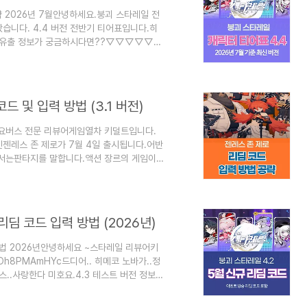
략 2026년 7월안녕하세요.붕괴 스타레일 전
왔습니다. 4.4 버전 전반기 티어표입니다.히
어벤의유출 정보가 궁금하시다면??▽▽▽▽▽▽
고 싶으시다면??제가 하나 알려드릴게용
자, 티어에 관해서 개인적인댓글이 너무 많이
기준으로평가하고 있다는 점을 알아주시고(미래
으로평가하고 있다는 점도 알아주셨으면 합니다.
코드 및 입력 방법 (3.1 버전)
호요버스 전문 리뷰어게임열차 키덜트입니다.
젠레스 존 제로가 7월 4일 출시됩니다.어반
서는판타지를 말합니다.액션 장르의 게임이
가 단 한 명도등장하지 않는 게임입니다.독자
.당연히 호요버스 게임답게쿠폰 코드 = 리
 항상 올려드릴 겁니다.자, 그럼 포스팅으로
=fg9kJA7XT2U아.. 진짜 민심 개박살 나겠
 리딤 코드 입력 방법 (2026년)
 방법 2026년안녕하세요 ~스타레일 리뷰어키
=nOh8PMAmHYc드디어.. 히메코 노바가..정
..사랑한다 미호요.4.3 테스트 버전 정보가
성옥 충전하는 법필자도 매번 사용하는 방법
▽▽▽▽▽▽대리 충전 방법 보러가기~! 붕괴