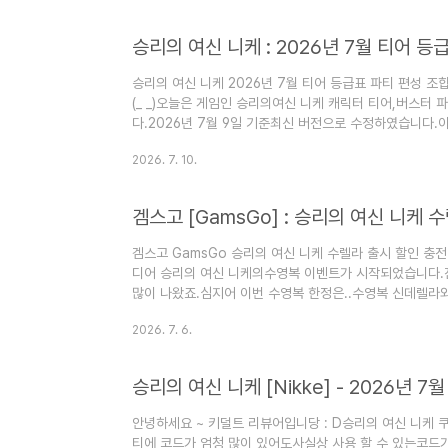
스타레일 4.4 버전티어표 공략은??▽▽▽▽▽▽클릭하세요
리딤 코드뭇별로 되돌아가는 여정아이고 또 돌아온뭇별로
..
승리의 여신 니케 2026년 7월 티어 등급표 파티 편성 
(_ _)오늘은 게임인 승리의여신 니케 캐릭터 티어,버스터
다.2026년 7월 9일 기준최신 버전으로 수정하였습니다
~니케 충전을 더 저렴하게하고 싶으시다면??▽▽▽▽▽
2026. 7. 10.
전위시리스트, 스킬작, 큐브 추천 공략을보고 가시면 게임이
니케 초반 공략 모음 보기!!승리의 여신 니케 7월 최신 캐
2026년 7월 10일수렐라 , 수마르차나 추가.아크레이저 
에 배치되었습..
겜스고 GamsGo 승리의 여신 니케 수렐라 출시 할인 충
디어 승리의 여신 니케의수영복 이벤트가 시작되었습니다.
많이 나왔죠.심지어 이번 수영복 한정은..수영복 신데렐라와
한 번 올려보겠는데..ㅋㅋ네?? 환율이 너무 올라서충전하
2026. 7. 6.
저렴하니깐요.자, 그럼 자세한 내용을보러 가보실까요??글
전 사이트로 고고!!▽▽▽▽▽▽클릭하세요!니케의 티어
▽▽▽▽▽▽쿠폰코드 입력하러 가기!!타어표 보러 가기!
모자이크 처리를 하였습니다..ㅋㅋ그만큼 ..
안녕하세요 ~ 키덜트 리뷰어입니당 : D승리의 여신 니케
티에 코드가 엄청 많이 있어도사실상 사용 할 수 있는코드가