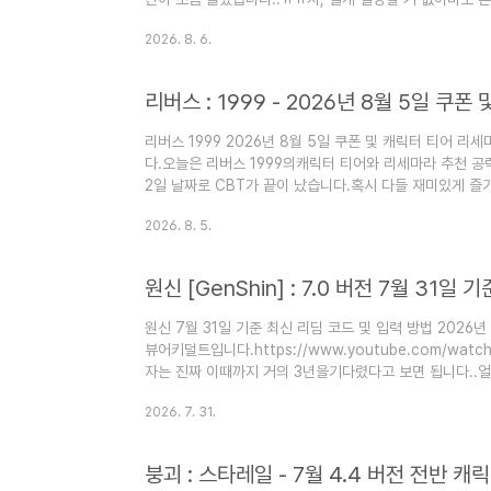
전을더 저렴하게 하고 싶다면??▽▽▽▽▽▽▽클릭하세요
2026. 8. 6.
면??▽▽▽▽▽▽▽클릭하세요!붕괴 스타레일 4.5 버전
만 결국에는 포스팅을 해야하는많은 분들이 기다려주시지만.
스팅 날라감.. 자, 빠르게 V4로 가보시기전에일단 캐릭터
로빈으로 적겠습니당..)로빈의..
리버스 1999 2026년 8월 5일 쿠폰 및 캐릭터 티어 
다.오늘은 리버스 1999의캐릭터 티어와 리세마라 추천 공
2일 날짜로 CBT가 끝이 났습니다.혹시 다들 재미있게 
플레이해보았는데요.정말 기대했던 거보다 더 재미있어서
2026. 8. 5.
조금 아쉬웠지만..자, 포스팅에서 더 자세한 정보확인하러 
지, 공명 추천 공략이 궁금하시다면??▽▽▽▽▽▽리버스 
[CLICK] 리버스 : 1999 리세마라 캐릭터 티어리버스 :
첫 번째는..
원신 7월 31일 기준 최신 리딤 코드 및 입력 방법 2026년
뷰어키덜트입니다.https://www.youtube.com/watc
자는 진짜 이때까지 거의 3년을기다렸다고 보면 됩니다..얼음
자, 그럼 공방으로 가보실까요? 결정을 싸게 구입하고 
2026. 7. 31.
보러 오세요~▽▽▽▽▽▽클릭하세요! 원신 6.6 버전 
~▽▽▽▽▽▽▽원신 포지션별 티어표 보러 가기!! 원신 [Ge
리딤 코드현재까지 사용 가능한 리딤 코드리딤 코드보상배포 날