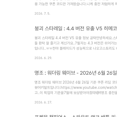
용 가능한 쿠폰 코드만 가져왔습니다.니케 충전 저렴하게
원래 가격보다 더 저렴하게충전할 수 있습니다.▽▽▽▽▽
2026. 7. 5.
https://www.gamsgo.com/ko/top-up/nikke/p
저렴하게! GamsGo에서 ChatGPT 4.0, YouTube Pr
가격에 공유해보세요. 겜스고와 함께 비용 절약하고 최고의 
붕괴 스타레일 4.4 버전 V5 유출 정보 공략안녕하세요
들 환락 잘 즐기고 계신가요..?필자는 4.3 버전은 쉬어가
입니다..ㅠㅠ천야 블레이드가 성능픽으로 나오고스토리도 
트 콜라보??아.. 진짜 미치는 버전이 또 나왔네요.자, 
2026. 6. 29.
보러 가보실까요??스타레일 성옥 충전저렴하게 하고 싶
일 최신 티어표가궁금하시다면??▽▽▽▽▽▽티어표 보러 가
바 V1 정보자, 일단 메인 캐릭터부터먼저 설명을 하겠습
걱정했지만..나름 아주 ..
명조 워더링 웨이브 2026년 6월 26일 기준 쿠폰 리딤 
뷰어키덜트입니다.https://www.youtube.com/watc
고..이 픽업의 기준을7월에 보상받아야겠따!@!!명조 충전
다면??진짜 필자가 추천하는 사이트를한 번 들어가보세
2026. 6. 27.
이브 캐릭터 티어와자세한 공략이 궁금하시다면??▽▽▽
[CLICK]명조 워더링 웨이브 쿠폰 입력 방법스토리를 진
가능합니다.인게임에서 입력 가능하니 참고하세요~[설정] - 