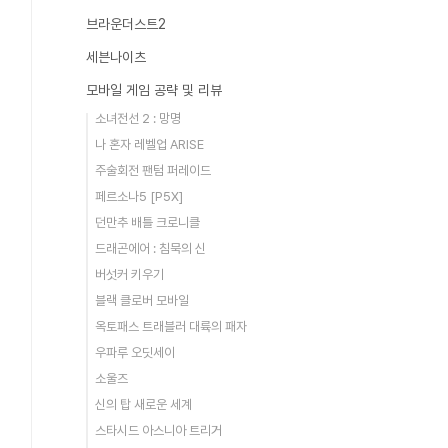
브라운더스트2
세븐나이츠
모바일 게임 공략 및 리뷰
소녀전선 2 : 망명
나 혼자 레벨업 ARISE
주술회전 팬텀 퍼레이드
페르소나5 [P5X]
던만추 배틀 크로니클
드래곤에어 : 침묵의 신
버섯커 키우기
블랙 클로버 모바일
옥토패스 트래블러 대륙의 패자
우파루 오딧세이
소울즈
신의 탑 새로운 세계
스타시드 아스니아 트리거