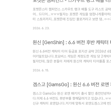
조..
포켓몬스터 챔피언스 스카우트 랭크 배틀 도구 리스트 공
어.. 드디어...ㅠㅠㅠ필자는 포켓몬 게임을 엄청나게좋아하
터 스토리까지..포켓몬에 진심인 블로거라고 보면 댐..ㅇ
월 8일 오전 11시에 출시되었습니다.모바일은 안타깝게도..
2026. 6. 23.
정하고6월에 모바일 출시하는 게 맞다고 봅니다.자, 그럼
포켓몬.그리고 도구 리스트 및 티어를 알아볼게요.자, 그
공략이 궁금하시다면??▽▽▽▽▽▽포켓몬 게임 공략은??[
게 하고 싶으시다면??..
원신 6.6버전 캐릭터 티어 등급표 포지션 공략 2026년 6
어키덜트입니다.호요버스 게임은 계정도한 게임 당 2개씩
필자인데..많은 분들이 저에게 원신의 캐릭터 티어를좀 포
데..2025년 7월 30일 기준으로기존 내용 삭제하고 적어
2026. 6. 15.
제압전]이라고 생각합니다.여기에는 아무도 이견이 없을 거 
다.그렇기 때문에 접대에 따라 캐릭터 티어가조금씩 변하긴
터들은(스커크, 느비, 마비카 등등)여전히 다른 캐릭터들
렇기 때문에 티어표..
겜스고 GamsGo 원신 로엔 패키지 출시 할인 충전안녕
다.이제 6.6 버전도 후반부를 향해달려가고 있습니다..ㅠㅠ
신규 캐릭터 로엔입니다.거기에 맞춰서 로엔도겜스고에 번들
이제 손해 아니냐고요??그래도 이득입니다..ㅋㅋ자, 그럼