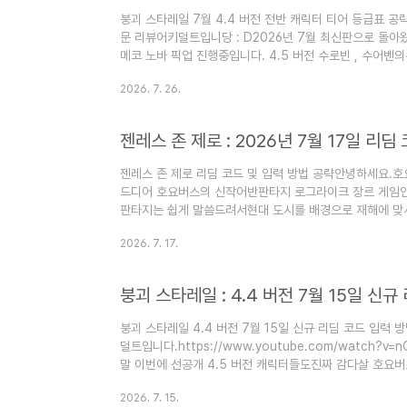
붕괴 스타레일 7월 4.4 버전 전반 캐릭터 티어 등급표 공
문 리뷰어키덜트입니당 : D2026년 7월 최신판으로 돌아
메코 노바 픽업 진행중입니다. 4.5 버전 수로빈 , 수
유출 정보 보러 가기!! 스타레일 원석 충전더 저렴하게 하
2026. 7. 26.
▽▽▽▽▽▽클릭하세요! 2025년 11월 5일 추가 내용.
달려서제 생각을 정리해드리자면..일단 무조건 현 버전 
시 적용 X)최종 콘텐츠보다는..망각, 허구, 종말을 기준
젠레스 존 제로 : 2026년 7월 17일 리딤 
왜냐하면....
젠레스 존 제로 리딤 코드 및 입력 방법 공략안녕하세요.
드디어 호요버스의 신작어반판타지 로그라이크 장르 게임인
판타지는 쉽게 말씀드려서현대 도시를 배경으로 재해에 맞
고 호요버스의원신, 스타레일과 다르게붕괴 세계관 캐릭터
2026. 7. 17.
적인 스토리와 캐릭터들로호요버스에서 밀고 있는 게임이죠
딤 코드가 존재하며필자는 또 이번 젠존제에서도리딤코드를
가보실까요?https://www.youtube.com/watch?v
붕괴 스타레일 : 4.4 버전 7월 15일 신규
네..이게 뭐냐아아아..
붕괴 스타레일 4.4 버전 7월 15일 신규 리딤 코드 입력
덜트입니다.https://www.youtube.com/watch?v
말 이번에 선공개 4.5 버전 캐릭터들도진짜 감다살 호요버스
궁금하시다면??▽▽▽▽▽▽클릭하세요! 훨씬 저렴하게 
2026. 7. 15.
마치 뽑기도 더 잘되는 방법아래 링크로 오셔서 보세용~