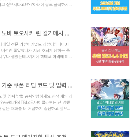
 하고 싶으시다고요??아래에 링크 클릭하시면
▽쥬얼 저렴하게 충전하러 가기!!
artner/UJVKU GamsGo프리미엄 구독을 더
emium, Netflix 등 다양한 서비스를 할인된
혜택을 누리세요!www..
붕괴 스타레일 : 4.4 버전 유출 V5 히메코 노바 토오사카 린 길가메시 성능 스킬 정보 공략
.스타레일 전문 리뷰어키덜트 리뷰어입니다.다
는 버전인 줄알았다가 지금 호되게 당하는 중
너무나 잼있는데..여기에 히메코 이격에 페이
이번 버전 충격적인 내용도 많으니얼른 포스팅을
으시다면??▽▽▽▽▽▽클릭하세요! 스타레
기!!붕괴 스타레일 4.4 버전 히메코 노
니다.지식이라는 운명의 길 때문에많은 분들이
명조 : 워더링 웨이브 - 2026년 6월 26일 기준 쿠폰 리딤 코드 및 입력 방법 공략
코드 및 입력 방법 공략안녕하세요.신작 게임 리
h?v=vKLrR4TBLdE사펑 콜라보는 난 망했
을 같은 재화를 더 저렴하게 충전하고 싶으시
요~▽▽▽▽▽▽클릭하세요! 명조 워더링 웨
▽▽▽▽명조 리세마라 및 티어표 공략
행하시다보면에코 시스템 열리는데 그 때 입력
[계정] - 리딤 코드 입력. 명조 파티 추천