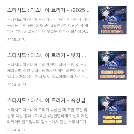
브 시스템을 가져온요소들도 보이는 게임입니다.자
스타시드 : 아스니아 트리거 - (2025년 3월) 캐릭터 티어 등급표 리세마라 방법 추천 공략
오늘은 이 게임의 자세한 게임 정보와사전예약 및
쿠폰 그리고 출시일에 대해 알아볼게요.자, 그럼 포
스타시드 아스니아 트리거 리세마라 및 캐릭터 티어
스팅으로 가보실까요?스타시드 아스니아 트리거캐
등급표 추천 공략 2025년 3월안녕하세요.신작 게
릭터 티어표가 궁금하시다면??▽▽▽▽▽▽스타
임 리뷰어 키덜트입니다.오늘은 컴투스 회사의신작
시드 캐릭터 티어표 보러 가기!! 스타시드 아스니아
서브컬처 게임.스타시드 아스니아 트리거입니다.약
트리거 쿠폰2025년 3월 7일 기준 쿠폰쿠폰 코드
2025. 3. 7.
간 승리의 여신 니케 느낌도 나고블루 아카이브 느
사용 기한KANATA03MAR2025년 3월 31일까지
낌도 나는 게임입니다.자, 그럼 포스팅으로 바로 가
MARCODE09192025년 3월 7일까지쿠폰 입력
스타시드 : 아스니아 트리거 - 뱃지 티어 추천 및 스탯 캐릭터별 추천 공략 (2024년 6월)
보실까요?스타시드 속성별 덱 조합이나캐릭터별 덱
방법쿠폰 사용 방법은 메뉴 ..
조합이 궁금하시다면??▽▽▽▽▽▽▽스타시드
스타시드 아스니아 트리거 뱃지 티어 추천 및 스탯
파티 추천 조합 보러 갈래요??스타시드 리세마라
캐릭터별 추천 공략안녕하세요.게임 리뷰어 키덜트
방법과 추천솔직히 리세마라 자체는 쉬운데..재화가
입니다.처음에는 여러 말도 많고이래저래 사건도 많
너무 적어서 문제입니다..ㅠ하지만 여기에는 선별모
았지만..컴투스가 대처를 아주 잘해서지금은 갓겜이
집이라는 모집이 있는데원하는 SSR 캐릭터 하나를
2024. 6. 25.
되어버린 게임.스타시드 아스니아 트리거!!오늘은
얻을 때까지 무제한으로뽑을 수 있는 장점은 있습니
스타시드 게임의 성장 요소인뱃지에 대한 공략을 해
다..(물론 모든 SSR 캐릭터가 다 나오는 건 아님..)
스타시드 : 아스니아 트리거 - 속성별 덱 조합 추천 및 성장 육성 공략 2024년 4월
볼려고 합니다.뱃지가 조금 정보가 많이 부족했는
자, 그럼 리세마라 방법..
데..공식 카페에 여러 능력자분들이 깔끔하게정리한
스타시드 아스니아 트리거 속성별 덱 조합 추천 및
자료를 다시 한번 정리해 보았습니다.자, 그럼 포스
성장 육성 공략 2024년 4월안녕하세요.신작 게임
팅으로 가보실까요??스타시드 아스니아 트리거의
리뷰어키덜트입니다.컴투스에서 만든 스타시드가호
속성별 덱 조합을 알고 싶으시다면??
불호가 조금 갈리긴 하지만..서브컬처 게임 장르를
▽▽▽▽▽▽▽스타시드 속성별 덱 조합 보러 가
2024. 4. 11.
잘 이해하고여러 요소들을 결합해서 만든 것 같습니