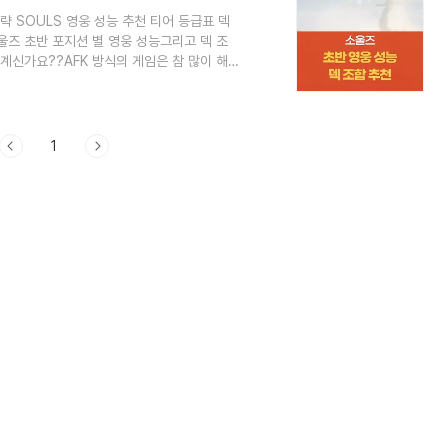
략 SOULS 영웅 성능 추천 티어 등급표 덱
즈 초반 포지션 별 영웅 성능그리고 덱 조
계신가요??AFK 방식의 게임은 참 많이 해
해선 전에 추천드렸던리세마라 티어표랑 변동은
나 높아진 영웅이 있어서공략을 써볼까 합니
다.자, 그럼 포스팅 가보실까요?소울즈 리세
야죠!! [CLICK]소울즈 [SOULS] 초반
1