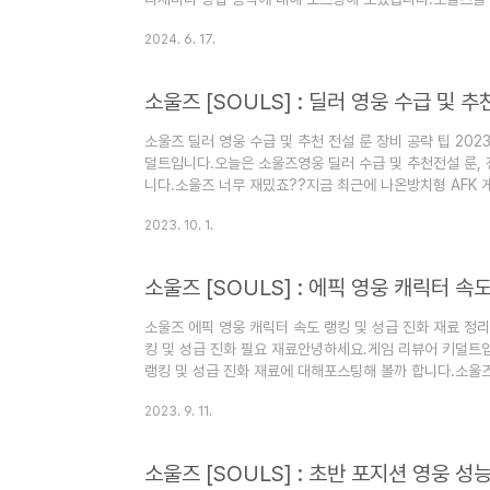
의 전설 및 탕탕 특공대를출시한 게임 회사입니다.항상,
2024. 6. 17.
기대를 엄청 받았습니다.요즘 방치형 RPG즉 AFK 방식의
회생활을 하는대한민국 게임 유저들에게잘 맞는 방식의 게임이
시간이 어딨어..살기 바빠죽겠는데.. ㅠㅠ어쨌든 게임을 
리세마라는 필수..
소울즈 딜러 영웅 수급 및 추천 전설 룬 장비 공략 팁 202
덜트입니다.오늘은 소울즈영웅 딜러 수급 및 추천전설 룬,
니다.소울즈 너무 재밌죠??지금 최근에 나온방치형 AFK
적으로 평가도 좋구요.진득히 게임만하면무과금도 어느정도
2023. 10. 1.
오늘은 소울즈를플레이하면서 알아두면좋을 공략과 팁을 가
즈 쿠폰 코드 및 영웅 티어표궁금하셨죠??↓↓↓↓↓소울즈 
[CLICK]소울즈 [SOULS] 딜러 영웅 추천 및 수급 방
영웅(1명) + 광..
소울즈 에픽 영웅 캐릭터 속도 랭킹 및 성급 진화 재료 정리 
킹 및 성급 진화 필요 재료안녕하세요.게임 리뷰어 키덜트
랭킹 및 성급 진화 재료에 대해포스팅해 볼까 합니다.소울
줄은 몰랐습니다..아직까지도 전 겜알못이네요..저 조차도
2023. 9. 11.
방치형 AFK 게임이이렇게나 재미있는지소울즈를 통해서 
중요한 개념인 속도와진화시 필요한 재료를 정리해보았습니
즈 영웅 티어표와 쿠폰리세마라 방법 찾고 계신가요??↓
소울즈 [SOULS] : 초반 포지션 영웅 성
마라 방법 총 정리[CL..