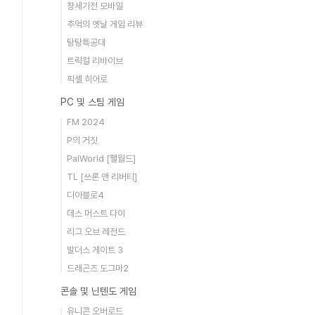
창세기전 모바일
추억의 옛날 게임 리뷰
탕탕특공대
트릭컬 리바이브
픽셀 히어로
PC 및 스팀 게임
FM 2024
P의 거짓
PalWorld [팰월드]
TL [쓰론 앤 리버티]
디아블로4
데스 머스트 다이
리그 오브 레전드
발더스 게이트 3
드래곤즈 도그마2
콘솔 및 닌텐도 게임
유니콘 오버로드