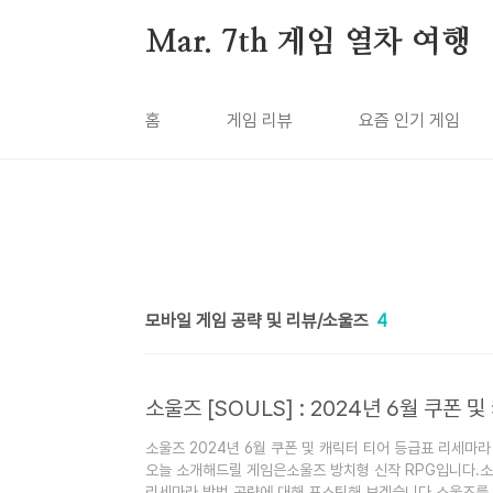
본문 바로가기
Mar. 7th 게임 열차 여행
홈
게임 리뷰
요즘 인기 게임
모바일 게임 공략 및 리뷰/소울즈
4
소울즈 2024년 6월 쿠폰 및 캐릭터 티어 등급표 리세마
오늘 소개해드릴 게임은소울즈 방치형 신작 RPG입니다.소
리세마라 방법 공략에 대해 포스팅해 보겠습니다.소울즈를 출