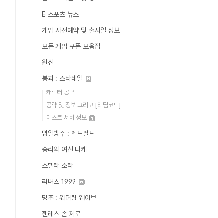
E 스포츠 뉴스
게임 사전예약 및 출시일 정보
모든 게임 쿠폰 모음집
원신
붕괴 : 스타레일
캐릭터 공략
공략 및 정보 그리고 [리딤코드]
테스트 서버 정보
명일방주 : 엔드필드
승리의 여신 니케
스텔라 소라
리버스 1999
명조 : 워더링 웨이브
젠레스 존 제로