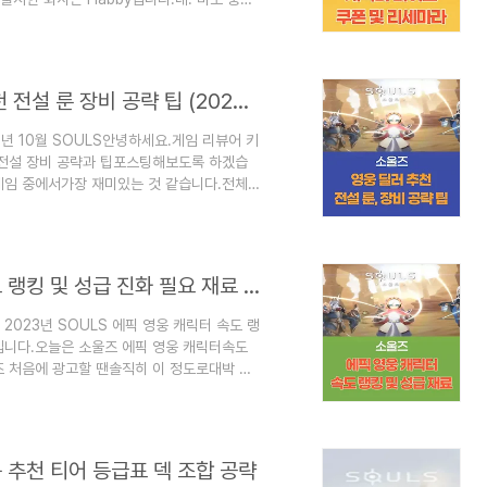
 출시한 게임들이대박을 치는 회사라서소울즈도
 게임이 아주 많이 출시되고 있는데요.바쁜 사
라 그런 것 같네요..하긴.. 요새 게임할
시작하기 전에 앞서 당연히캐릭터 티어 그리고
소울즈 [SOULS] : 딜러 영웅 수급 및 추천 전설 룬 장비 공략 팁 (2023년 10월)
3년 10월 SOULS안녕하세요.게임 리뷰어 키
 전설 장비 공략과 팁포스팅해보도록 하겠습
 게임 중에서가장 재미있는 것 같습니다.전체
플레이 가능한 게임인 것 같습니다.그래서
져왔습니다.자, 포스팅 보러 가실까요~소울
쿠폰 + 영웅 티어 보러 가셔야죠!!
법소울즈에서는 딜러 영웅을 선택할 때단일 딜러
소울즈 [SOULS] : 에픽 영웅 캐릭터 속도 랭킹 및 성급 진화 필요 재료 정리 (2023년)
2023년 SOULS 에픽 영웅 캐릭터 속도 랭
입니다.오늘은 소울즈 에픽 영웅 캐릭터속도
즈 처음에 광고할 땐솔직히 이 정도로대박 칠
 아주 재미있게플레이하고 있는 게임입니다.
처음 알았습니다. ㅎㅎ오늘은 소울즈에서가장
다.자, 포스팅에서 확인해 보실까요??소울
↓↓↓↓소울즈 영웅 티어표&쿠폰 코드&리세
능 추천 티어 등급표 덱 조합 공략