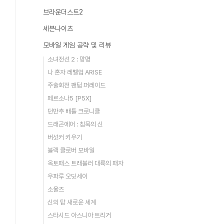
브라운더스트2
세븐나이츠
모바일 게임 공략 및 리뷰
소녀전선 2 : 망명
나 혼자 레벨업 ARISE
주술회전 팬텀 퍼레이드
페르소나5 [P5X]
던만추 배틀 크로니클
드래곤에어 : 침묵의 신
버섯커 키우기
블랙 클로버 모바일
옥토패스 트래블러 대륙의 패자
우파루 오딧세이
소울즈
신의 탑 새로운 세계
스타시드 아스니아 트리거