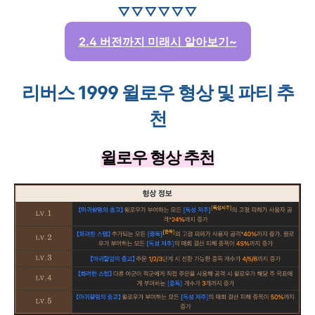
▽▽▽▽▽▽
2.4 버전까지 미래시 알아보기~
리버스 1999 윌로우 형상 및 파티 추
천
윌로우 형상 추천