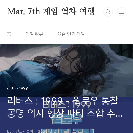
본문 바로가기
Mar. 7th 게임 열차 여행
홈
게임 리뷰
요즘 인기 게임
리버스 1999
리버스 : 1999 - 윌로우 통찰
공명 의지 형상 파티 조합 추천
공략 (2025년 2월)
by 키덜트 리뷰어
2025. 2. 21.