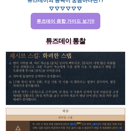
튜즈데이의 공략이 궁금하다면??
▽▽▽▽▽▽
튜즈데이 종합 가이드 보기!!
튜즈데이 통찰