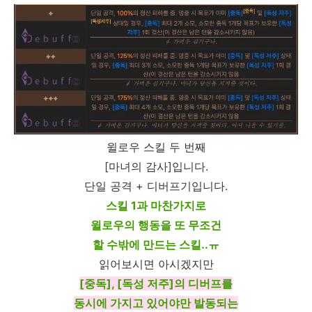
윌로우 스킬 두 번째
[마녀의 감사]입니다.
단일 공격 + 디버프기입니다.
스킬 1과 마찬가지로
윌로우의 행동을 또 무조건
할 수밖에 만드는 스킬..ㅠ
읽어보시면 아시겠지만
[중독], [독성 저주]의 디버프를
동시에 가지고 있어야만 발동되는