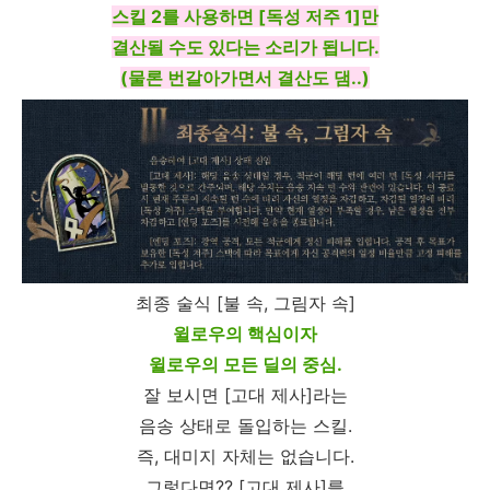
스킬 2를 사용하면 [독성 저주 1]만
결산될 수도 있다는 소리가 됩니다.
(물론 번갈아가면서 결산도 댐..)
최종 술식 [불 속, 그림자 속]
윌로우의 핵심이자
윌로우의 모든 딜의 중심.
잘 보시면 [고대 제사]라는
음송 상태로 돌입하는 스킬.
즉, 대미지 자체는 없습니다.
그렇다면?? [고대 제사]를