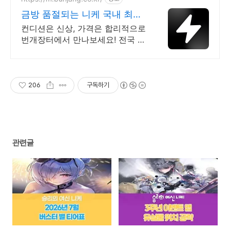
금방 품절되는 니케 국내 최대
브랜드 중고거래
컨디션은 신상, 가격은 합리적으로
번개장터에서 만나보세요! 전국 각
지에서 올라오는 전국구 최다 상품
매일 10만 개 이상의 신규 상품 업
로드
206
구독하기
관련글