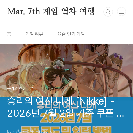
본문 바로가기
Mar. 7th 게임 열차 여행
홈
게임 리뷰
요즘 인기 게임
승리의 여신 니케
승리의 여신 니케 [Nikke] -
2026년 7월 2일 기준 쿠폰 코
드 및 입력 방법
by 키덜트 리뷰어
2026. 7. 5.