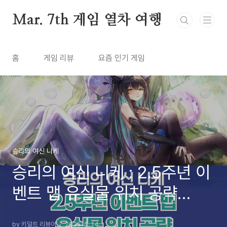
본문 바로가기
Mar. 7th 게임 열차 여행
홈
게임 리뷰
요즘 인기 게임
승리의 여신 니케
승리의 여신 니케 : 2.5주년 이
벤트 맵 유실물 위치 공략
(2025년 5월 14일)
by 키덜트 리뷰어
2025. 5. 14.