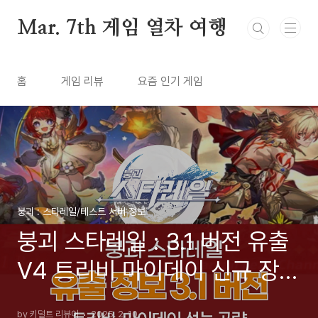
본문 바로가기
Mar. 7th 게임 열차 여행
홈
게임 리뷰
요즘 인기 게임
붕괴 : 스타레일/테스트 서버 정보
붕괴 스타레일 : 3.1 버전 유출
V4 트리비 마이데이 신규 장신
구 재료 성능 스킬 광추 조합
by 키덜트 리뷰어
2025. 2. 10.