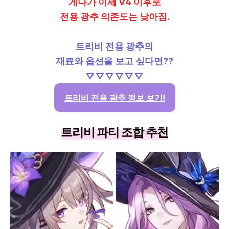
게다가 이제 V4 이후로
전용 광추 의존도는 낮아짐.
트리비 전용 광추의
재료와 옵션을 보고 싶다면??
▽▽▽▽▽▽
트리비 전용 광추 정보 보기!
트리비 파티 조합 추천