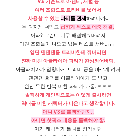
V3 기준으로 아젠티, 서벌 등
여러 조합으로 트리비를 넣어서
사용할 수 있는
파티를 견제
하려다가..
욕 디지게 쳐먹고
급하게 픽스로 에충 해결.
어라? 그런데 너무 해결해줘버려서
미친 조합들이 나오고 있는 테스트 서버..ㅠㅠ
일단 댄댄댄을 트리비한테 줘버리면
진짜 미친 아글라이아 파티가 완성되어버림.
아글라이아가 엄청나게 트리비 궁을 빠르게 켜서
댄댄댄 효과를 아글라이아가 또 받고
완전 무한 반복 미친 파티가 나옴..ㅋㅋㅋ
솔직하게 개인적으로는 이렇게 출시하면
역대급 미친 캐릭터가 나온다고 생각합니다.
아니 V3로 롤백하던지..
아니면 핫픽스 내용을 롤백해야 함.
이거 캐릭터가 톱니를 장착하던