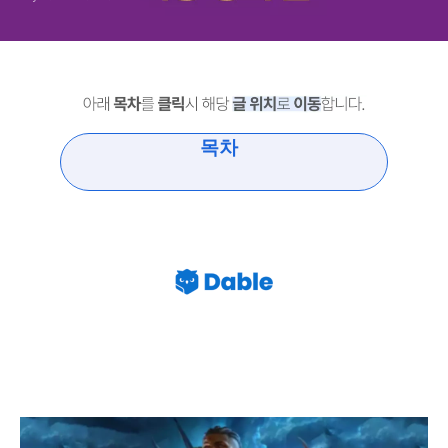
목차
발더스 게이트 3 초반에 모르면 손해보는 가방 정리 공략
팁 2023년 12월