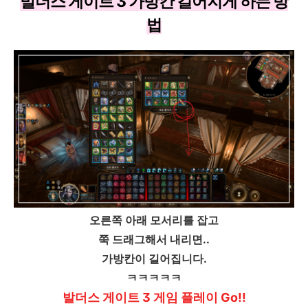
발더스 게이트 3 가방칸 길어지게 하는 방
법
오른쪽 아래 모서리를 잡고
쭉 드래그해서 내리면..
가방칸이 길어집니다.
ㅋㅋㅋㅋㅋ
발더스 게이트 3 게임 플레이 Go!!