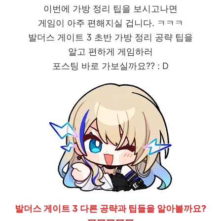
이번에 가방 정리 팁을 보시고나면
게임이 아주 편해지실 겁니다. ㅋㅋㅋ
발더스 게이트 3 초반 가방 정리 공략 팁을
알고 편하게 게임하러
포스팅 바로 가보실까요?? : D
발더스 게이트 3 다른 공략과 팁들을 알아볼까요?