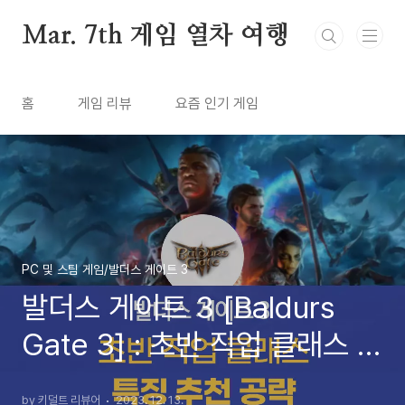
본문 바로가기
Mar. 7th 게임 열차 여행
홈
게임 리뷰
요즘 인기 게임
PC 및 스팀 게임/발더스 게이트 3
발더스 게이트 3 [Baldurs
Gate 3] : 초반 직업 클래스 특
징 추천 공략 (2023년 12월)
by 키덜트 리뷰어
2023. 12. 13.