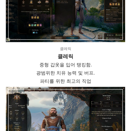
클레릭
클레릭
중형 갑옷을 입어 탱킹함.
광범위한 치유 능력 및 버프.
파티를 위한 최고의 직업