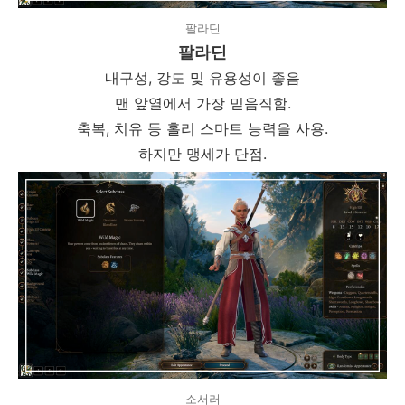
팔라딘
팔라딘
내구성, 강도 및 유용성이 좋음
맨 앞열에서 가장 믿음직함.
축복, 치유 등 홀리 스마트 능력을 사용.
하지만 맹세가 단점.
소서러