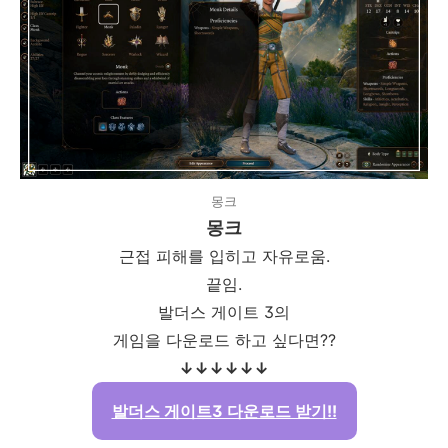
몽크
몽크
근접 피해를 입히고 자유로움.
끝임.
발더스 게이트 3의
게임을 다운로드 하고 싶다면??
↓↓
↓↓
↓↓
발더스 게이트3 다운로드 받기!!