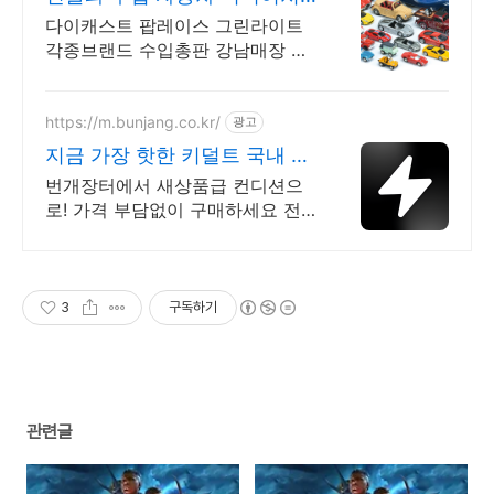
센스있는 선물 수입미니카총판
다이캐스트 팝레이스 그린라이트
각종브랜드 수입총판 강남매장 주
차가능
https://m.bunjang.co.kr/
광고
지금 가장 핫한 키덜트 국내 최
대 브랜드 중고거래
번개장터에서 새상품급 컨디션으
로! 가격 부담없이 구매하세요 전
국 각지에서 올라오는 전국구 최다
상품 매일 10만 개 이상의 신규 상
품 업로드
3
구독하기
관련글