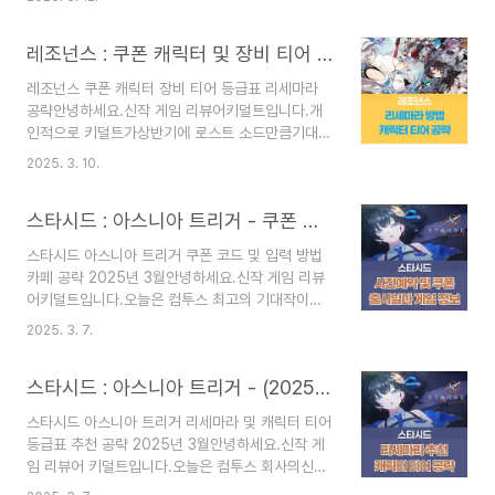
까요??ㅋㅋ그래서 오늘은 이벤트 중..개인적으로
크로 들어가면그 전 Break the Chains에서플레
가장 어렵다고 생각되는패러독스 훈련 두 번째 공략
이 한 만큼 다이아 보상도 준데요.기존 유저 보상 방
레조넌스 : 쿠폰 캐릭터 및 장비 티어 등급표 리세마라 추천 공략 (2025년 3월)
입니다.자, 일주일도 안 남았으니..얼른 포스팅보고
법 보..
보상 얻으러 가시죠!!소전 2 : 망명의 쿠폰 코드가궁
레조넌스 쿠폰 캐릭터 장비 티어 등급표 리세마라
금하시다면??▽▽▽▽▽▽클릭하세요!소녀전선
공략안녕하세요.신작 게임 리뷰어키덜트입니다.개
2 : 망명 패러독스 훈련 공략1일 차1. 얘를 저 위치
인적으로 키덜트가상반기에 로스트 소드만큼기대하
로 이동.2. 두 번째 스킬을 사용해서전체 공격을 해
고 있던 게임이죠??바로 레조넌스입니다.이미 일본
줍시다.3. 제초학자를 저 위치에 이동4. 아무나 한
2025. 3. 10.
서버와 중국 서버의미래시가 있기 때문에..얼른 여
대 때려줍니다.5. 턴 종료하면 자동으로 클리어.2일
러 정보를 모아봤습니다.필자도 오픈하자마자 달릴
차1. 앞의 스위치 가동 후기둥까지 이동합니다.2. 기
스타시드 : 아스니아 트리거 - 쿠폰 코드 및 입력 방법 카페 공략 (2025년 3월)
거라서..글 내용은 오픈하면 수정될 수도 있어용~
둥..
자, 그럼 공략으로 가보실까요??다른 신작 게임들
스타시드 아스니아 트리거 쿠폰 코드 및 입력 방법
의 쿠폰과캐릭터 티어, 리세마라가 궁금하다면??
카페 공략 2025년 3월안녕하세요.신작 게임 리뷰
▽▽▽▽▽▽신작 게임 공략 모음 [드루와요]레
어키덜트입니다.오늘은 컴투스 최고의 기대작이자
조넌스 쿠폰 및 입력 방법2024년 3월 10일 추가쿠
개인적으로 명조와 더불어 서브 컬처올해 최고의 기
폰 코드사용 기한CBCRR23무기한RESONANCE
2025. 3. 7.
대작인 스타시드 아스니아 트리거.약간 블루 아카이
무기한RS0306???일단 한국 서버에서확실하게
브 시스템을 가져온요소들도 보이는 게임입니다.자
되는 쿠폰 코드는 3개.더 추가되면 수정할게요. 일
스타시드 : 아스니아 트리거 - (2025년 3월) 캐릭터 티어 등급표 리세마라 방법 추천 공략
오늘은 이 게임의 자세한 게임 정보와사전예약 및
단 중국 서버 기준으로올라와있는 쿠폰 ..
쿠폰 그리고 출시일에 대해 알아볼게요.자, 그럼 포
스타시드 아스니아 트리거 리세마라 및 캐릭터 티어
스팅으로 가보실까요?스타시드 아스니아 트리거캐
등급표 추천 공략 2025년 3월안녕하세요.신작 게
릭터 티어표가 궁금하시다면??▽▽▽▽▽▽스타
임 리뷰어 키덜트입니다.오늘은 컴투스 회사의신작
시드 캐릭터 티어표 보러 가기!! 스타시드 아스니아
서브컬처 게임.스타시드 아스니아 트리거입니다.약