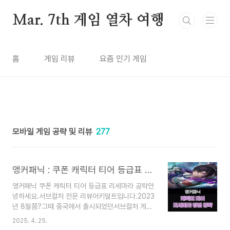
본문 바로가기
Mar. 7th 게임 열차 여행
홈
게임 리뷰
요즘 인기 게임
모바일 게임 공략 및 리뷰
277
앵커패닉 : 쿠폰 캐릭터 티어 등급표 리세마라 추천 공략 (2025년 4월)
앵커패닉 쿠폰 캐릭터 티어 등급표 리세마라 공략안
녕하세요.서브컬처 전문 리뷰어키덜트입니다.2023
년 8월쯤?그때 중국에서 출시되었던서브컬처 게임
이 있었죠..필자도 소식만 듣고..번역이 안 되어있어
2025. 4. 25.
서한동안 까먹었었는데..드디어 한국에도 출시되었