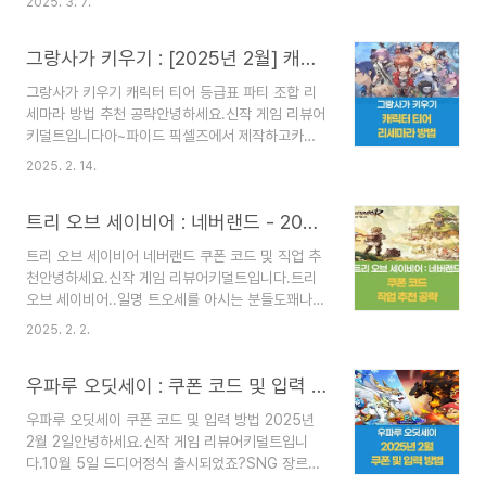
트리거 쿠폰2025년 3월 7일 기준 쿠폰쿠폰 코드
2025. 3. 7.
간 승리의 여신 니케 느낌도 나고블루 아카이브 느
사용 기한KANATA03MAR2025년 3월 31일까지
낌도 나는 게임입니다.자, 그럼 포스팅으로 바로 가
MARCODE09192025년 3월 7일까지쿠폰 입력
그랑사가 키우기 : [2025년 2월] 캐릭터 티어 등급표 리세마라 방법 추천 공략
보실까요?스타시드 속성별 덱 조합이나캐릭터별 덱
방법쿠폰 사용 방법은 메뉴 ..
조합이 궁금하시다면??▽▽▽▽▽▽▽스타시드
그랑사가 키우기 캐릭터 티어 등급표 파티 조합 리
파티 추천 조합 보러 갈래요??스타시드 리세마라
세마라 방법 추천 공략안녕하세요.신작 게임 리뷰어
방법과 추천솔직히 리세마라 자체는 쉬운데..재화가
키덜트입니다아~파이드 픽셀즈에서 제작하고카카
너무 적어서 문제입니다..ㅠ하지만 여기에는 선별모
오 게임즈에서 유통하는그랑사가 키우기 시리즈의
집이라는 모집이 있는데원하는 SSR 캐릭터 하나를
2025. 2. 14.
신규 게임이 출시되었습니다.사실, 출시된 지 며칠
얻을 때까지 무제한으로뽑을 수 있는 장점은 있습니
되긴 했는데..필자가 그랑사가를 옛날에 플레이하고
다..(물론 모든 SSR 캐릭터가 다 나오는 건 아님..)
트리 오브 세이비어 : 네버랜드 - 2025년 2월 2일 쿠폰 코드 및 직업 추천 공략
너무나도 처참하게 게임이 망해서..ㅠ파이드 픽셀즈
자, 그럼 리세마라 방법..
라는 다른 회사임에도전혀 믿음이 안 가서 공략을
트리 오브 세이비어 네버랜드 쿠폰 코드 및 직업 추
안 쓸려고 했는데..은근히 재미있다는 소리도 있고
천안녕하세요.신작 게임 리뷰어키덜트입니다.트리
일본에서도 생각보다 흥행하고 있어서오늘 공략을
오브 세이비어..일명 트오세를 아시는 분들도꽤나
포스팅해보려고 합니다.일단, 방치형 RPG.. 즉 키
많으실 거라고 생각합니다.2015년에 출시되어서2
우기류 장르 게임.요새 키우기 방치형 게임들이 대
2025. 2. 2.
대 프로듀서 김학규 때엄청나게 흥행했던 게임입니
세인 시점에그랑사가 IP로 나온 고퀄리티 게임입니
다.심지어 상도 탔던 게임이에요..ㅋㅋ그 게임이 모
다.심지어 첫 번째 이벤트부터 콜라보??자, 그럼 콜
우파루 오딧세이 : 쿠폰 코드 및 입력 방법 공략 (2025년 2월 2일)
바일로 새로 나온다길래필자는 옛 추억을 생각해서
라보 포함 티어표 보러 가보실까요?다른..
엄청나게 기대하고 기다렸습니다.그리고 오픈 첫날
우파루 오딧세이 쿠폰 코드 및 입력 방법 2025년
부터 달렸지만..ㅅㅂ.. 역시나 추억은 추억으로 남길
2월 2일안녕하세요.신작 게임 리뷰어키덜트입니
걸..역시나 트오세 M이 망한 이유가 있었어..ㅠㅠ하
다.10월 5일 드디어정식 출시되었죠?SNG 장르의
지만 그래도 네이버 게임 4위에위치하고 있으므로
신작 게임우파루 오딧세이입니다.SNG 장르를모르