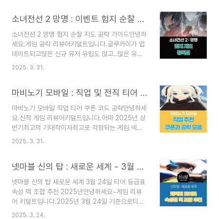
해야 하나??많은 분들이 궁금해하실 텐데요.2025
나..이게 희한하게 계속하다보면??힐링되는 게임이
년 1월 24일 패치 기준으로공략을 포스팅해볼까 합
소녀전선 2 망명 : 이벤트 험지 순찰 지도 노말 하드 공략 가이드 (2025년 3월)
었습니다.물론.. 끝까지 할 게임은 아니고..뭐랄까..
니다.자, 그럼 포스팅..
한 5년전에만 나왔어도대박칠 게임이라고 생각됩니
소녀전선 2 망명 험지 순찰 지도 공략 가이드안녕하
다.네.. 5년전에요..ㅋㅋㅋ자, 그럼 오늘은 마비노기
세요.게임 공략 리뷰어키덜트입니다.글루카이가 업
모바일채집, 레시피 등 여러 정보를정리해보았습니
데이트되고많은 신규 유저 유입도 많고..많은 유저
다.마비노기 모바일의쿠폰, 전직 추천 관련정보가
도 접었던 게임.소녀전선 2 : 망명의이벤트 공략 험
필요하시다면??▽▽▽▽▽마비노기 모바일 쿠
2025. 3. 31.
지 순찰지도 공략입니다.물론 공략 없어도클리어가
폰, 전직 추천 보러가기~마비노기 모바일 여러가지
가능하지만..여러분의 시간은 소중하잖아요?자, 그
공략솔직하게 양이 방대하여..지금 싹 정리중입니
마비노기 모바일 : 직업 및 전직 티어 추천 쿠폰 코드 입력 방법 공략
럼 공략으로 가보실까요?소녀전선 2 망명의캐릭터
다.혹시라도 급하다면 아래 링크에네..
티어표가 궁금하면?▽▽▽▽▽▽소전 2 티어표
마비노기 모바일 직업 티어 쿠폰 코드 공략안녕하세
서버별로 보기~소녀전선 2 망명 험지 순찰 지도 공
요.신작 게임 리뷰어키덜트입니다.아마 2025년 상
략험지 지도 1 - 노말단기간 루트입니다.참고만 해
반기최고의 기대작이자최고로 걱정되는 게임.넥슨
주세용~험지 지도 1 - 하드노란색 무전 먹으면다음
의 신작 게임마비노기 모바일입니다.일단 마비노기
층으로 가는데..마지막 층은 위로 돌아가시면전투
2025. 3. 31.
를 모바일로출시된다는 점 자체만으로도엄청난 흥
하나 생략 가능합니다.험지 지도 2 - 노말마찬가지
행이 예상되는 게임입니다.과연 마비노기의 명성을
로 전투 하나 덜 하려면위쪽으로 기역자로 가면 댐.
넷마블 신의 탑 : 새로운 세계 - 3월 24일 티어 등급표 및 속성 덱 조합 추천 (2025년)
그대로 이어갈지...아니면 그대로 폭망 해버릴지..
험지 지도 2 - 하드제가..
자, 그럼 마비노기 모바일의직업과 전직 쿠폰 공략
넷마블 신의 탑 새로운 세계 3월 24일 티어 등급표
으로 가볼까요??마비노기 사전 예약아직도 안 하셨
속성 덱 조합 추천 2025년안녕하세요~게임 리뷰
다면??3월 26일까지 가능해요~▽▽▽▽▽▽마
어 키덜트입니다.2025년 3월 24일 기준으로티어
비노기 모바일 사전예약 CLICK마비노기 모바일 쿠
표 대대적으로 수정했습니다.가끔씩 돌아와서 고쳐
폰 코드 및 입력 방법쿠폰 코드아마 2025년 3월
2025. 3. 24.