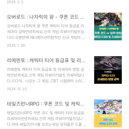
쿠폰과 직업 공략을아주 간단하게 포스팅 해볼려고
2025. 2. 2.
시는 분들에게 설명드리자면마을을 꾸며서 사람들
합니다.참고만 해주시고 절대로 과금은 비추천!!포
이랑교류하는 소셜 게임입니다.자세한 게임 공략은
스팅으로 가보실까요??다른 신작 게임의 정보와쿠
오버로드 : 나자릭의 왕 - 쿠폰 코드 및 캐릭터 티어 등급표 리세마라 공략
다음에 포스팅 해볼게요.오늘은 우파루 오딧세이쿠
폰, 티어가 궁금하시다면??▽▽▽▽..
폰부터 보실까요?한정 우파루들의조합법이 궁금하
오버로드 나자릭의 왕 쿠폰 캐릭터 티어 등급표 리
시다면??▽▽▽▽▽▽▽한정 우파루 조합법 보
세마라 공략안녕하세요.신작 게임 리뷰어키덜트입
러 가기!! 우파루 오딧세이 쿠폰 입력 방법우파루 오
니다.오랜만에 애니메이션이원작인 신규 게임이 오
딧세이는안드로이드와 IOS에 따라쿠폰 입력 방법
픈했습니다.바로 오버로드 : 나자릭의 왕입니다.저
이 다릅니다.하지만 먼저 유저 정보를알아야합니다.
2025. 1. 30.
희 나라에서 애니가 원작인게임 중에서 현 시점에서
게임에 접속하셔서우측 상단에 톱니바퀴 모양을 클
가장 대박인 게임은 아마도주술회전 팬텀 퍼레이드
릭.그럼 위의 화면이 나옵니다.닉네임#숫자 형태로
리메멘토 : 캐릭터 티어 등급표 및 리세마라 방법 공략 (2024년 12월)
죠.기타 게임들은 거의 대부분서비스 종료 및 망했
띄어쓰기 없이 모든 닉네임을 복사해줍니다.쿠폰
죠..ㅠㅠ그래서 사실 이 게임도 걱정이꽤나 되는 건
입..
리메멘토 캐릭터 티어 등급표 및 리세마라 방법 공
사실입니다..오버로드는 애니는 꽤나 잼있는데..게
략안녕하세요.신작 게임 리뷰어키덜트 리뷰어입니
임은 과연 어떨지..??이미 중국에 먼저 오픈했기 때
다.드디어.. 나오는 그 게임..CBT 시절부터 스타레
문에정보는 많이 풀려있으니오늘은 쿠폰, 티어표,
일과비슷하다고 비교당하며 조롱을 당한K - 스타레
리세마라 등여러가지를 알아보도록 하겠습니다.자,
2024. 12. 22.
일.. 리메멘토입니다.필자가 특히 턴제 방식 게임을
그럼 포스팅으로 가보실까요??아직까지 오버로드 :
아주 좋아하므로 이 게임도 관심이아주 많아서
나자릭의 왕사전예약을 하지 않으셨다면??
테일즈런너RPG : 쿠폰 코드 및 캐릭터 티어 등급표 리세마라 추천 공략 (2024년 12월)
CBT도 해보고여러 자료도 찾아봤지만..스타레일과
▽▽▽▽▽▽오버로드 나자릭의 왕 사전예약 하..
비슷하다고평가받는 이유가 다 있습니다.하지만 그
테일즈런너RPG 쿠폰 코드 및 캐릭터 티어 등급표
건 그거고..게임 자체는 정말 잘 만들었습니다.그래
리세마라안녕하세요.신작 게임 리뷰어키덜트입니
서 오늘은 신작 게임의가장 중요한 요소인 리세마라
다.아마 테일즈런너를 모르는게임 유저들은 드물 거
방법과캐릭터 티어 및 설명을 알아보겠습니다.자,