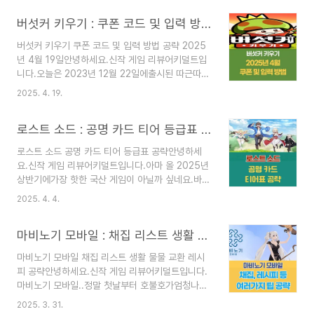
네요.바로 수집형 RPG 게임턴제 방식의 앵커패닉
버섯커 키우기 : 쿠폰 코드 및 입력 방법 공략 (2025년 4월 19일)
입니다.아마 필자의 블로그에자주 오시는 분들은제
가 턴제 게임을 아주 좋아해서보통의 게임보다 고평
버섯커 키우기 쿠폰 코드 및 입력 방법 공략 2025
가를 하는 편인걸다들 아실 겁니다만..ㅋㅋ이건.. 생
년 4월 19일안녕하세요.신작 게임 리뷰어키덜트입
각보다 재미가 없는데요?아.. 뭐랄까 뭔가 잘 만든
니다.오늘은 2023년 12월 22일에출시된 따근따근
거 같은데..재미가 별로 없네요..일단 그전에 리세
한 신작 게임.버섯커 키우기입니다.게임 제목 그대
확률부터조작인 느낌이 강하게 오지만..ㅋㅋ자, 그
2025. 4. 19.
로 키우기즉, 방치형 게임입니다.그런데 캐릭터가
럼 리세마라 방법과캐릭터 티어를 설명해 드려야겠
버섯이에요. ㅋㅋ너무 귀여운 거 있죠??그리고 버
죠?다른 신작 게임들의 쿠폰과티어표가 궁금하시다
로스트 소드 : 공명 카드 티어 등급표 추천 공략 (2025년 4월)
섯 직업을 끝까지전직시키면 또 멋진 캐릭터로 변해
면??▽▽▽▽▽▽신작 게임 정보..
서키우는 맛이 있는 게임입니다.오늘 출시되었는데
로스트 소드 공명 카드 티어 등급표 공략안녕하세
네이버 게임에서3위를 달리고 있을 정도로 재미가
요.신작 게임 리뷰어키덜트입니다.아마 올 2025년
있네요.이런 게임은 또 쿠폰이 필수인 게임이죠?그
상반기에가장 핫한 국산 게임이 아닐까 싶네요.바로
래서 오늘은 사전예약 쿠폰과 공식 쿠폰둘 다 알아
로스트 소드입니다.로스트 소드 많은 분들이전혀 기
보는 시간을 가져보겠습니다.자, 포스팅으로 가보실
2025. 4. 4.
대하지 않았는데..이거 플레이하면 할수록 너무 재
까요??버섯커 키우기 동료추천 공략이 궁금하시다
미있어서지금 필자도 하루종일 플레이 중..리메멘
면??▽▽▽▽▽▽버섯커 키우기 동료 가이드 보
마비노기 모바일 : 채집 리스트 생활 물물 교환 레시피 공략
토..?? 그거 문 닫아요..진짜 역대급으로 아쉬운 게
기!!버섯커 키우기 쿠폰 코드 입력..
임이바로 리메멘토입니다.많은 분들이 로스트 소드
마비노기 모바일 채집 리스트 생활 물물 교환 레시
도그 꼴 안 나길 바라면서 플레이하고 있으실걸요?
피 공략안녕하세요.신작 게임 리뷰어키덜트입니다.
자, 그래서 오늘은 로스트 소드가장 중요한 요소 중
마비노기 모바일..정말 첫날부터 호불호가엄청나게
하나죠?공명 후 얻는 카드 티어표 공략입니다.무슨
심해서.. ㅋㅋㅋ망작이다?? 명작이다??이런 말들
캐릭터를 공명해야 하나??누가 카드를 어떻게 장착
2025. 3. 31.
이 많이 나왔죠.물론 안 좋은 평가가 지배적이었으