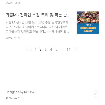
라고 생각해요.필자도 플레이는 해보지 않았지만..
그럼 포스팅으로 가보실까요??리메멘토의 쿠폰 코
2024. 12. 2.
꽤나 인기있는 IP라고 알고 있습니다.그 테일즈런너
드를아직도 입력하지 않으셨다면??▽▽▽▽▽▽
에서 RPG 형식으로게임을 출시했네요. ㅎㅎ많은
리메멘토 쿠폰 입력하기~~다른 신작 게임의캐릭터
귀혼M : 전직업 스킬 트리 및 찍는 순서 스탯 추천 공략
유저들이 베타 테스트에서평가가 좋게 나온 게임으
티어표가 궁금하다면?▽▽▽▽▽▽다른 신작..
로필자는 알고 있는데요..본 서버에서 과연 잘 나왔
귀혼 M 전직업 스킬 트리 스탯 추천 공략안녕하세
는지?쿠폰은 존재하는지??리세마라를 해야 되는
요.신규 게임 리뷰어키덜트입니다.사실 이 게임은
지??한다면 어떤 캐릭터를 뽑아야 하는지??이 모
공략을쓰지 않으려고 했습니다..ㅠㅠ왜냐하면 필자
든 궁금한 내용을포스팅에서 알아보러 가보실까요?
가 플레이를 해 본 결과정말 추천하기 애매한 게임
다른 신규 게임의 쿠폰그리고 티어표, 리세마라 방
2024. 11. 30.
이기 때문이죠..일단 처음에는 옛날 메이플 느낌이
법여러 가지가 궁금하시다면??▽▽▽▽▽▽신작
나서아주 재미있다고 느껴졌고딱히 과금 없이도 무
게임 쿠폰 및 공략 보러가기!!테일즈런너RPG 쿠폰
1
2
3
4
5
···
14
난하게 플레이를할 수 있다는 점도 장점이었습니다.
코드 및 입력 방법쿠폰 입력 방법1. 메인화..
그런데.. 그게 다였어요..일단 노가다가 너무 심해
요.두 번째로 과금을 안 해도 되는데..그렇다고 안
하면 진행할 때한 번씩 막힌다는 점도 단점이고..마
지막으로 접속 좀.. ㅅㅂ..처음에 접속이 안 돼서 너
무 짜증 났어요.몇 번을 튕겼는지.. 게다가 아이디도
사라지고진짜 하.. 역대급으로 초반 접속 이슈가가
장 심했던 게임이 아닐까??진짜 귀혼은 추억으로
보내야겠어요.하지만 ..
Designed by 티스토리
© Daum Corp.