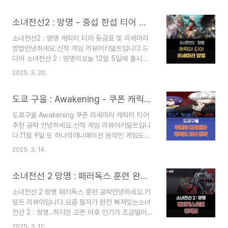
놓을테니한 번씩 들러주세욥~~그나저나 진짜 많이
27일 기준으로사전예약 및 등록 쿠폰이 들어왔을겁
바뀌었네요.. 신의 탑 캐릭터 별 추천 시동 무기가궁
니다.쿠폰 코드 사용 방법AOS, PC버전1) 메인 화
소녀전선2 : 망명 - 중섭 한섭 티어 등급표 및 미래시 리세마라 공략
금하시다면???↓↓↓↓↓↓↓↓최신 시동무기
면 우측 상단 [메뉴(三)]→ [환경..
추천 공략 보러 가기!! 신의 탑 최신 3월 24일 티어
소녀전선2 : 망명 캐릭터 티어 등급표 및 리세마라
표 [2025년 티어표 수정]필자가 오랜만에 돌아왔
방법안녕하세요.신작 게임 리뷰어키덜트입니다.드
습니다만..너무나도 많이 바뀌어서글 싹다 삭제하고
디어 소녀전선 2 : 망명이오늘 12월 5일에 출시되
최신 티어표네이버 카페에 [윤떠야]님의공략글에서
었습니다.자세한 리세마라 방법과캐릭터 티어 등급
가져왔습니다.어차피 계속해서 플레이 하던 분들이
2025. 3. 20.
표를 가져왔어요.진짜 필자는 하오플레이 회사의게
더 잘 아시지.. 제가 뭘 알겠어요??등급별로 티어표
임과 잘 맞는 듯합니다..ㅋㅋ미소녀 + 전장 + 총??
를 나누었고원작자도 개인적인 의견으로작성하셨다
도쿄 구울 : Awakening - 쿠폰 캐릭터 티어 등급표 리세마라 공략 (2025년 3월)
이거 못 참죠..ㄷㄷ소녀전선 2 : 망명의쿠폰 코드와
고 하셨으니 참고만 하시..
입력 방법이궁금하시다면??▽▽▽▽▽▽소녀전
도쿄구울 Awakening 쿠폰 리세마라 캐릭터 티어
선 2 쿠폰 보러 가기!!소녀전선2 : 망명 리세마라 방
추천 공략 안녕하세요.신작 게임 리뷰어키덜트입니
법게임 출시 후자세하게 스크린샷으로올려드릴게
다.11월 9일 또 하나의애니메이션 원작인 게임도쿄
용.그전에 리세마라 방법이 궁금하다면?아래 링크
구울이 출시되었습니다.개인적으론 애니 원작인 게
로 들어가시면 잘 정리되어 있어
2025. 3. 14.
임이한국에선 우마무스메 말고는전부 흥행에 실패
요.▽▽▽▽▽▽▽리세마라 방법 보러 가기!!소녀
했었죠..솔직히 기대도 안 하고 있었는데생각보다
전선2 : 망명 캐릭터 티어 등급표중국 서버 티어 미
소녀전선 2 망명 : 패러독스 훈련 완전 공략 가이드 (2025년 3월)
반응도 좋아서공략을 포스팅해보려고 합니다.자, 그
래시글로벌 서버 티어표일단 다른 건 모르겠고..경..
럼 포스팅 시작하겠습니당.2025년 3월 14일원래
소녀전선 2 망명 패러독스 훈련 공략안녕하세요.키
게임이 이름만 바꿔서 출시..ㅋㅋ그래서 밑에 티어
덜트 리뷰어입니다.요즘 필자가 완전 빠져있는소녀
표 그대로 보시면 됩니다..하.. 2023년 11월 출시된
전선 2 : 망명..하지만 오픈 이후 인기가 조금떨어지
게임이2025년 3월에 재출시라니..이번에 3번째
고 있던데..ㅠㅠ클루카이 출시되면..떡상하지 않을
재출시인데..이번꺼는 몇달 할려나..ㅋㅋㅋ 아래 링
2025. 3. 12.