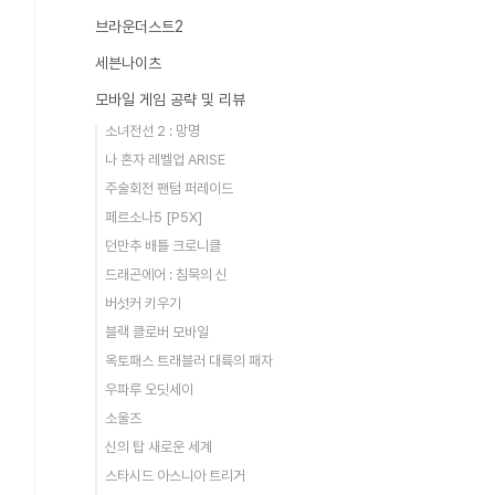
브라운더스트2
세븐나이츠
모바일 게임 공략 및 리뷰
소녀전선 2 : 망명
나 혼자 레벨업 ARISE
주술회전 팬텀 퍼레이드
페르소나5 [P5X]
던만추 배틀 크로니클
드래곤에어 : 침묵의 신
버섯커 키우기
블랙 클로버 모바일
옥토패스 트래블러 대륙의 패자
우파루 오딧세이
소울즈
신의 탑 새로운 세계
스타시드 아스니아 트리거