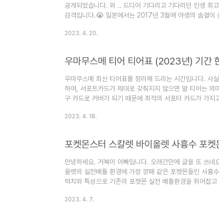
공개되었습니다. 와 .. 드디어 기다리고 기다리던 인생 최고
감격입니다.😭 일본에서는 2017년 3월에 야생의 숨결이 
2월에 출시되었습니다. 그로부터 1년뒤인 2019년에 야
2023. 4. 20.
다. 2021년 6월 16일 E3 2021 닌텐도 다이렉트에서
러 영상과 플레이 스크린샷이 공개되며 화제를 모았습니다.
2023년 5월 12일로 출시일을 확정지었습니다. 우선 젤다
우마무스메 최신 티어표를 정리해 드리는 시간입니다. 사
하여, 서포트카드가 제대로 갖춰지지 않으면 말 티어는 의미
구 카드로 커버가 되기 때문에 최적의 서포터 카드가 가지
시면 됩니다. 일단 먼저 필수 서포터 카드들부터 보시겠습니
2023. 4. 18.
터 카드들입니다. 친구 카드를 빌리실 때도 저기 위주로 빌리
파인 모션, 나이스 네이처 같은 경우에는 그냥 좋습니다. 그
별 티어표 이제 우마무스메 티어표를 보여드리겠습니다. 
포켓몬스터 스칼렛 바이올렛 사흉수 포켓
많습니다..
안녕하세요. 거북이 아빠입니다. 오래간만에 글을 또 쓰네
올렛의 실전배틀 환경에 가장 깡패 같은 포켓몬들인 사흉수
력치와 특성으로 기존의 포켓몬 실전 배틀환경을 쥐어잡고
다.1. 총지엔종족치포켓몬HP공격방어특수공격특수방어스피드
2023. 4. 7.
먼저 총지엔입니다. 사흉수 중 첫 번째 포켓몬이죠. 보통 
간으로 자신을 제외한 나머지 포켓몬의 공격을 1단계 떨어