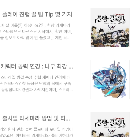
 박물관 진귀품 목록4.3 스타라이트 전쟁의 서
] 플레이 진행 꿀 팁 Tip 몇 가지
 잘 이륙(?) 하셨나요?? , 한창 리세마라
 스타팅으로 마르스로 시작해서, 학원 아미,
 정보도 아직 많이 안 풀렸고 ,, 게임 시스
하면서 배운 몇 가지 꿀팁 소개해드리겠습니
 진행 상 메인 스토리에 키우지도 않은 필수
에 스크린샷에서 보시듯이 지원마도사를 누르
 줍니다.고레벨이나, 난이도가 높아질수록 해
붕괴 : 스타레일 [Honkai Star Rail] 5성 캐릭터 공략 연경 : 나부 최강 검객 공략 추천 광추 유물 장신구 파티 조합 추천 총평
 스타레일 빙결 속성 수렵 캐릭터 연경에 대
 캐릭터죠? 첫 등장은 단항의 꿈에서 구속
 등장합니다! 경원과 사제지간이며, 스토리
서는 잘 쓰이질 않지만 ㅠㅠ 유일한 수렵 얼음
, 한장으로 보는 공략 먼저 보시겠습니당 ~
 유일한 수렵 빙결 딜러 포지션 캐릭터입니다.
립니다.붕괴 스타레일 특성상 딜러는 무조건적
블랙 클로버 모바일 게임 [Black Clover] 출시일 리세마라 방법 및 티어(등급)표
우키의 원작 만화 블랙 클로버의 모바일 게임이
출시되었고요, 이때까지 리세마라와 플레이하다가