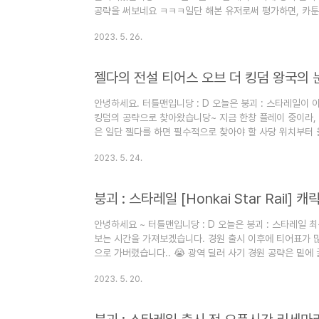
공략을 써보네요 ㅋㅋㅋ일단 해본 유저로써 평가하면, 카
았고 ~전투 시스템이 붕괴 : 스타레일과 마찬가지로 턴제 
2023. 5. 26.
템을 많이 도입하는 분위기인가요? 신작 게임들 중에 턴제
튼, 붕괴 : 스타레일을 즐기고 있는 필자로썬 어색하지 않
들은 어색할지도?그리고 무엇보다도 리세마라는 쉬운 편이
젤다의 전설 티어스 오브 더 킹덤 왕국의 
고 할 수 있겠..
안녕하세요. 터틀맨입니당 : D 오늘은 붕괴 : 스타레일이 
킹덤의 공략으로 찾아왔습니당~ 지금 한창 플레이 중이라, 
은 일단 젤다를 하면 필수적으로 찾아야 할 사당 위치부터 
킹덤에서 찾을 수 있는 사당위치를 전부 다 올려놓았습니다.
2023. 5. 24.
브 더 킹덤 사당 위치 [하늘] 젤다의 전설 티어스 오브 더 
강력한 적 칼표시 이가단 위치 사람표시 비석[퀘스트] 별표
시하셔도 됩니다. 지저(지하) 지도의 뿌리(워프포인트)가 없
안녕하세요 ~ 터틀맨입니당 : D 오늘은 붕괴 : 스타레일
보는 시간을 가져보겠습니다. 경원 출시 이후에 티어표가 많
으로 가버렸습니다.. 😭 광역 딜러 사기 경원 공략은 밑에 글
- [분류 전체보기] - 붕괴 : 스타레일 [HonKai Star Ra
2023. 5. 20.
유물 파티 조합 추천 총평 붕괴 : 스타레일 [HonKai Star 
천 광추 유물 파티 조합 추천 안녕하세요 ~ 터틀맨입니당 : 
시한 따끈따끈한 5성 캐릭터 경원을 리뷰해 ..