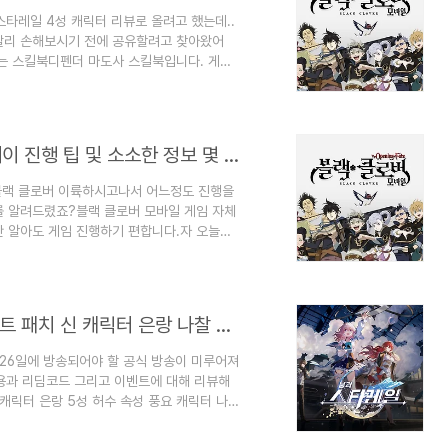
스타레일 4성 캐릭터 리뷰로 올려고 했는데..
빨리 손해보시기 전에 공유할려고 찾아왔어
 안되는 스킬북디펜더 마도사 스킬북입니다. 게다
마르스는 스킬북 낄거 없으면 이거 정말 너무너
디버퍼 마도사 스킬북입니다. SR에서 벌써 이
 낄 스킬북 없으면 생존에 정말 도움되는 스킬
야할 일이거 모르시는 분들 꽤나 많..
블랙 클로버 모바일 [Black Clover] 플레이 진행 팁 및 소소한 정보 몇 가지 공략 2
 블랙 클로버 이륙하시고나서 어느정도 진행을
를 알려드렸죠?블랙 클로버 모바일 게임 자체
만 알아도 게임 진행하기 편합니다.자 오늘은
보시죠 ~1. 낚시첫번째는 낚시입니다. 이것도
오는 행동력 때문이라도 이걸 계속 매일 하셔야
점에서 캐릭터 호감 선물을 구매 가능합니다.
시피 노가다가 너무 심하고 ㅠㅠㅠ선물 상자
붕괴 : 스타레일 특별 방송 1.1 버전 업데이트 패치 신 캐릭터 은랑 나찰 어공 이벤트 임무 리딤 코드 (5월 28일까지.)
 26일에 방송되어야 할 공식 방송이 미루어져
내용과 리딤코드 그리고 이벤트에 대해 리뷰해
허 캐릭터 은랑 5성 허수 속성 풍요 캐릭터 나
.1 버전 전반기 캐릭터 픽업1.1 버전 전반기 광
업 3. 신규 임무 4. 신규 이벤트 소개4.1 별