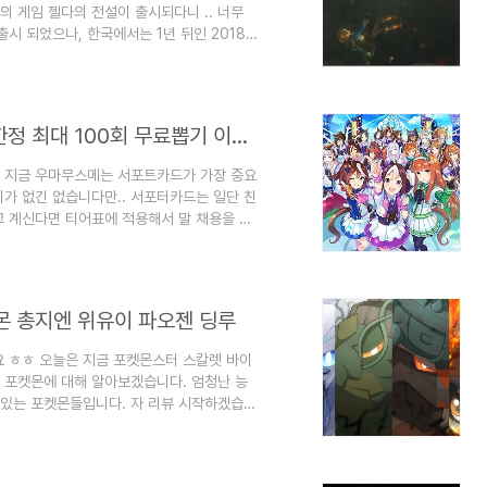
의 게임 젤다의 전설이 출시되다니 .. 너무
출시 되었으나, 한국에서는 1년 뒤인 2018년
생의 숨결 후속작이 개발 중이라 발표하였습니
 드디어 영상이 공개되었습니다. 여러가지 트레일
 그리고 2022년 9월 닌텐도 다이렉트에서
의 전설 티어스 오브 더 킹덤[왕국의..
우마무스메 티어 티어표 (2023년) 기간 한정 최대 100회 무료뽑기 이벤트
실 지금 우마무스메는 서포트카드가 가장 중요
가 없긴 없습니다만.. 서포터카드는 일단 친
고 계신다면 티어표에 적용해서 말 채용을 하
다. 필수 서포터 카드 명실 상부, 필수 서포
시면 됩니다. 특히 키타산 블랙, 슈퍼 크릭,
냥 사기예요 사기... 우마무스메 캐릭터 거리
아직까지 한국섭에 출시 되지 않은 캐릭터들도
몬 총지엔 위유이 파오젠 딩루
요 ㅎㅎ 오늘은 지금 포켓몬스터 스칼렛 바이
 포켓몬에 대해 알아보겠습니다. 엄청난 능
 있는 포켓몬들입니다. 자 리뷰 시작하겠습니
합계 총지엔85851009513570570
막이로 잘 쓰이고 있습니다. 특성은 재앙의 목
뜨리는 능력을 가지고 있습니다. 보통 특수방