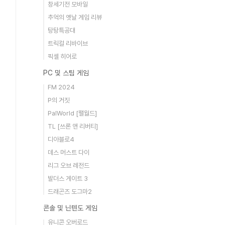
창세기전 모바일
추억의 옛날 게임 리뷰
탕탕특공대
트릭컬 리바이브
픽셀 히어로
PC 및 스팀 게임
FM 2024
P의 거짓
PalWorld [팰월드]
TL [쓰론 앤 리버티]
디아블로4
데스 머스트 다이
리그 오브 레전드
발더스 게이트 3
드래곤즈 도그마2
콘솔 및 닌텐도 게임
유니콘 오버로드