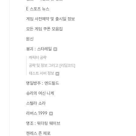
E 스포츠 뉴스
게임 사전예약 및 출시일 정보
모든 게임 쿠폰 모음집
원신
붕괴 : 스타레일
캐릭터 공략
공략 및 정보 그리고 [리딤코드]
테스트 서버 정보
명일방주 : 엔드필드
승리의 여신 니케
스텔라 소라
리버스 1999
명조 : 워더링 웨이브
젠레스 존 제로