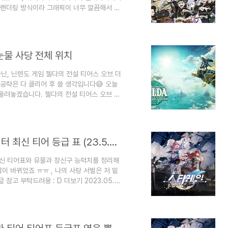
툰랜더링 방식이라 그래픽이 너무 깔끔해서 좋
방식으로 진행됩니다 : D요즘 턴제 방식 시스
 전투 시스템이 은근히 자주 보이네요??여하
은 전투 시스템 방식이었으나, 처음 하시는 분
었습니다. 원하는 캐릭터를 가져가기 편하다
눈물 사당 전체 위치
아닌, 닌텐도 게임 젤다의 전설 티어스 오브 더
공략은 다 클리어 후 쓸 생각입니다😅 오늘
올려놓겠습니다. 젤다의 전설 티어스 오브 더
 참고 부탁드려요 ~ 젤다의 전설 티어스 오
킹덤 사당 위치 [지상] 맵 보는 방법 해골표시
랑 보물, 하트는 개인적인 체크 포인트라 무
는 이유는 지저맵은 지상맵에서 180..
붕괴 : 스타레일 [Honkai Star Rail] 캐릭터 최신 티어 등급 표 (23.5.20 기준)와 유물 및 장신구 능력치
 최신 티어표와 유물과 장신구 능력치를 정리해
이 바뀌었죠 ㅠㅠ , 나의 사랑 서벌은 저 밑
 참고 부탁드려용 : D 더보기 2023.05.17
il] 5성 캐릭터 경원 : 신책 장군 공략 추천 광추
Rail] 5성 캐릭터 경원 : 신책 장군 공략 추
D 오늘은 현재 5월 17일 오후 6시 기준 출