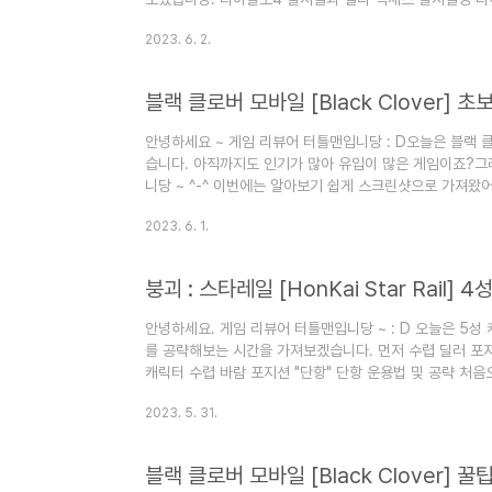
로 6월 6일 오전 8시입니다만.. 공식적인 정식 출시 이전
2023. 6. 2.
구매하신 분들은 일반판 구입 유저분들보다 4일 먼저 얼리 액
일 오전 8시부터 게임을 시작하실 수 있다는 말이 됩니다.
디아블로 팬이라면 못참죠!! 4일 먼저 해야죠 !! ㅋㅋㅋ 😆
안녕하세요 ~ 게임 리뷰어 터틀맨입니당 : D오늘은 블랙
습니다. 아직까지도 인기가 많아 유입이 많은 게임이죠?그
니당 ~ ^-^ 이번에는 알아보기 쉽게 스크린샷으로 가져왔어
습니다. 일단 먼저 첫번째 목표를 노리고 한번 플레이해보
2023. 6. 1.
서 뽑기로 들고 시작한 캐릭터들을 UR로 먼저 만드는 게
당 ~ 감사합니다!!
안녕하세요. 게임 리뷰어 터틀맨입니당 ~ : D 오늘은 5성
를 공략해보는 시간을 가져보겠습니다. 먼저 수렵 딜러 포지
캐릭터 수렵 바람 포지션 "단항" 단항 운용법 및 공략 처
딜러의 기본 포지션이라고 불리는 수렵 캐릭터이기도 한 캐
2023. 5. 31.
금 분들은 5성 딜러가 한명 일 가능성이 높죠.. 무료로 처
온다는 장점도 있습니다. 게다가 단항은 [감속] 디버프 상
지니고 있는데, 단항 자체가 적에게 스킬 공격으로 치명타 