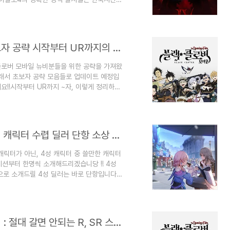
에 디지털 딜럭스 또는 얼티밋 에디션을 예약
세스로 시작 하실수 있습니다. 즉, 6월 2
 저도 얼리 액세스로 먼저 시작할 계획입니다.
👍 만약, 정식 출시부터 하신다고 하면 위에..
블랙 클로버 모바일 [Black Clover] 초보자 공략 시작부터 UR까지의 꿀팁
 클로버 모바일 뉴비분들을 위한 공략을 가져왔
래서 초보자 공략 모음들로 업데이트 예정입
요!!시작부터 UR까지 ~자, 이렇게 정리하였
세요 ~게임이 더 재밌다고 느껴집니다. 앞에
 중요해요.다음에도 더 좋은 공략들고 오겠습니
붕괴 : 스타레일 [HonKai Star Rail] 4성 캐릭터 수렵 딜러 단항 소상 공략 모음 추천 광추 유물 장신구 파티 추천
 캐릭터가 아닌, 4성 캐릭터 중 쓸만한 캐릭터
션부터 한명씩 소개해드리겠습니당 !! 4성
음으로 소개드릴 4성 딜러는 바로 단항입니다.
릭터죠. 일단 장점은 접근성입니다. 무,소과
음에 얻을 수 있으며, 명함만으로도 딜이 잘나
태의 적에게 필살기 딜이 더 들어가는 특성을
피해를 입힐 시 적이 감속되는 효과가 있기..
블랙 클로버 모바일 [Black Clover] 꿀팁 : 절대 갈면 안되는 R, SR 스킬북과 SR 갈아서 만들어야 할 것 공략 정보