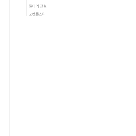
젤다의 전설
포켓몬스터