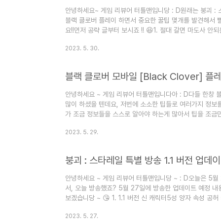
안녕하세요~ 게임 리뷰어 터틀맨입니당 : D원래는 붕괴 : 
블랙 클로버 플레이 하면서 중요한 꿀팁 몇개를 발견해서 
요!!먼저 공략 글부터 보시죠 !! 😆1. 절대 갈면 마도사
가 R 등급.. 5각하기 딱 좋은 마도사 스킬북이죠.심지어 
2023. 5. 30.
무 좋습니다.. 제 경험이니깐 믿으셔도 되요 : D두번째는 
거 국밥처럼 쓰시는 분들 많으실 듯 한데요..?정말 디버퍼
북입니다.이 스킬북도 강추 !! 👍2. SR 스킬북 갈아서 해
안녕하세요 ~ 게임 리뷰어 터틀맨입니다아 : D다들 한창
많이 하셨을 텐데요, 저번에 소소한 팁들로 여러가지 정보
가 조금 정보들을 스스로 알아야 하는게 많아서 팁을 조금
그 조그마한 팁 들을 알려드리는 2번째 시간입니다. 공략 
2023. 5. 29.
매일 꼭 하셔야 되는 이유가 바로 행동력!! 가끔 가다 나
되요2. 우호도와 거점 상점우호도를 쌓아 놓으면 거점 상
우호도는 순찰이나, 탐사로 얻을 수 있습니다만... 아시다
가격은 말..
안녕하세요 ~ 게임 리뷰어 터틀맨입니당 ~ : D오늘은 5월
서, 오늘 방송했죠? 5월 27일에 방송한 업데이트 예정 
보겠습니당 ~ 😘 1. 1.1 버전 신 캐릭터5성 양자 속성 공
찰 4성 허수 속성 화합 캐릭터 어공 2. 1.1 버전 워프 상세1
2023. 5. 27.
추 픽업1.1 버전 후반기 캐릭터 픽업1.1 버전 후반기 광추 픽