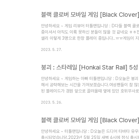
사냥 게임참여할 시 은랑 전용 4성 광추 획득4.2 겨울 성
막4.4 꽃 피는 정원 (고치 결과물 2배 이벤트)4.5 실험..
블랙 클로버 모바일 게임 [Black Clover
안녕하세요 ~ 게임 리뷰어 터틀맨입니당 : D다들 블랙 클로버
중이셔서 아직도 이륙 못하신 분들이 많을 것 같네요 ㅎㅎ전
샐리 이렇게 3명으로 한창 플레이 중입니다..ㅠㅠ게임이 지금
템 자체가 친절하게 가르쳐 주는 것이 없어서제가 플레이 
2023. 5. 27.
당 ~1. 스토리 마도서 지원게임을 플레이 하다보면 스토리
캐릭터를 출격시켜야 할 때가 있습니다.. ㅠㅠ그럴 때 위
시면, 그 해당 스토리의 적정레벨 스토리 마도사를 지원해
당 레..
안녕하세요 ~ 게임하는 아빠 터틀맨입니당 : D오늘은 붕괴
해서 공략해보는 시간을 가져보겠습니다.여성팬들이 참 많은
된 블레이드가 경원 앞으로 끌려올때 옆에 있던 호위무사로
상 [나부]의 최강 검객이자, 천재 소년이죠 ㅎㅎ 게임상에
2023. 5. 26.
딜러인데도 인기가 없죠 ㅠㅠ (제레가 너무쎄긴 해..)여하튼
연경 : [나부] 최강 검객 공략 광추 유물 장신구 추천일단
수렵 포지션 캐릭터는 그냥 속성별로 들고 계시길 추천드
으로 ..
안녕하세요 ~ 터틀맨입니당 : D오늘은 드디어 타바타 유
출시되었습니당.2023년 5월 25일 새벽 6시에 정식 