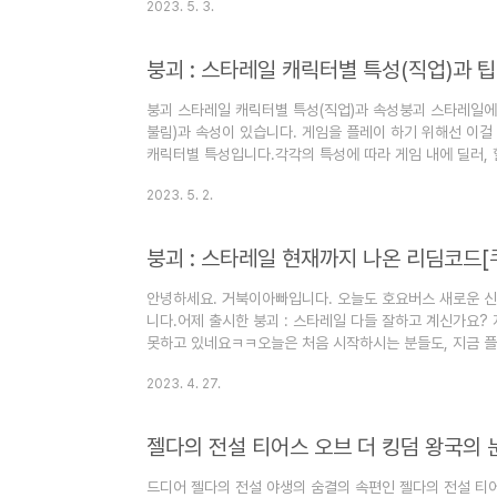
2023. 5. 3.
님들은 그대로 뒤로가기 누르시면 됩니다.. https://www.ho
utm_source=sns&utm_medium=naver&utm_campa
Official Community www.h..
붕괴 : 스타레일 캐릭터별 특성(직업)과 팁
붕괴 스타레일 캐릭터별 특성(직업)과 속성붕괴 스타레일에
불림)과 속성이 있습니다. 게임을 플레이 하기 위해선 이걸
캐릭터별 특성입니다.각각의 특성에 따라 게임 내에 딜러, 
집니다.먼저 딜러입니다. 딜러의 포지션은 파멸,수렵,지식
2023. 5. 2.
입니다. 단점은 무엇하나 독보적인 능력치는 없습니다.수
입니다. 메인딜러라고 보시면 되겠습니다. 1:1 보스전에
있는 포지션입니다. 수렵이랑 반대라고 보시면 되요 ~ 두
붕괴 : 스타레일 현재까지 나온 리딤코드[
다.말그대로 탱커의 모..
안녕하세요. 거북이아빠입니다. 오늘도 호요버스 새로운 신
니다.어제 출시한 붕괴 : 스타레일 다들 잘하고 계신가요?
못하고 있네요ㅋㅋ오늘은 처음 시작하시는 분들도, 지금 
있는 리딤코드와 입력방법을 알려드리겠습니다.리딤코드 
2023. 4. 27.
합니다. 즉, 쿠폰이죠. 이벤트나 사전예약 또는 갑자기 방
공개된 리딤코드는 다음과 같습니다.
HSRVER10XEDLFESTARRAILGIFTHSRGRANDO
이 위에 5가지 리딤코드를 리딤코드 입력하는 사이트에서 
드디어 젤다의 전설 야생의 숨결의 속편인 젤다의 전설 티