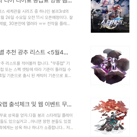
붕괴 : 스타레일 출시 전 오픈시간 리세마라 티어 티어표 등급표 영웅 뽑기 과금 정보 관련 팁
요버스 세계관을 시리즈 중 하나인 붕괴3rd의
월 26일 수요일 오전 11시 오픈예정이다. 잘
 제발, 30분전에 열려라 ㅠㅠ 전작을 플레이
제가 봤을땐 굳이 전작을 플레이하지 않아도
실입니당. 플랫폼은 안드로이드와 ios 둘다
 사양은 원신 정도라고 보시면 되겠습니다.
게임 시스템은 원신과 비슷한 걸로 보입..
붕괴 : 스타레일[Honkai Star Rail] 캐릭별 추천 광추 리스트 <5월4일 기준>
광추 리스트를 적어볼까 합니다. "무중첩" 기
첩 또는 스펙 셋팅에 따라 기준이 틀려질 수
 4일 기준으로 출시 된 캐릭터 기준으로 표로
 해놓은 3성 광추들 하나씩은 꼭 들고 있길
해드리도록 하겠습니다. 즐거운 붕괴 스타레일
붕괴 : 스타레일[Honkai : Star Rail] 호요랩 출석체크 및 웹 이벤트 무료성옥 얻는법
크해서 무료 성옥을 얻자.다들 붕괴 스타레일 플레이
들도 있으실거고 ..아니면 망한 분들도 있겠
저희에게는 성옥 하나 하나가 소중합니다.. 저
 모을 수 있게 작성한 팁입니다.중,핵과금러