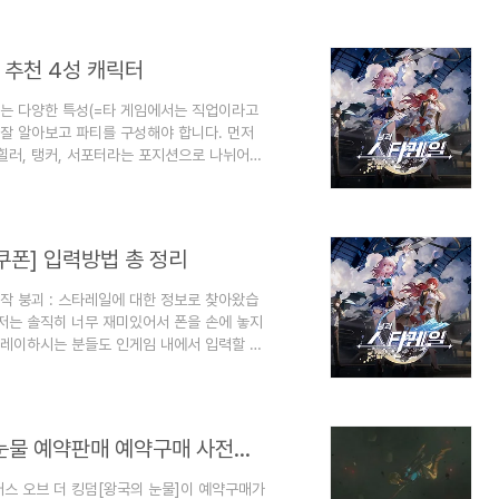
yolab.com/article/17952044?
ign=link&utm_id=6 HoYoLAB -
 추천 4성 캐릭터
는 다양한 특성(=타 게임에서는 직업이라고
 잘 알아보고 파티를 구성해야 합니다. 먼저
힐러, 탱커, 서포터라는 포지션으로 나뉘어
입니다.파멸은 탱커와 딜러가 혼합된 포지션
렵은 단일전에서 독보적인 활약을 하는 포지션
 특화되있습니다.지식은 단체전에서 특화되어
번째로 탱커입니다. 탱커의 포지션은 보존입니
쿠폰] 입력방법 총 정리
작 붕괴 : 스타레일에 대한 정보로 찾아왔습
 저는 솔직히 너무 재미있어서 폰을 손에 놓지
플레이하시는 분들도 인게임 내에서 입력할 수
쿠폰호요버스 게임에는 리딤코드라는게 존재
송에서 갑자기 공개할 때가 많습니다.현재까지
PEN1HSRGRANDOPEN2HSRGRANDOPEN3
젤다의 전설 티어스 오브 더 킹덤 왕국의 눈물 예약판매 예약구매 사전예약
입력하시면..
어스 오브 더 킹덤[왕국의 눈물]이 예약구매가