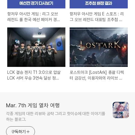
항저우 아시안 게임 : 리그 오브
항저우 아시안 게임 E 스포츠 : 리
레전드 롤 한국 예선 페이커 경기
그 오브 레전드 대표팀 조추첨 배
결과 다시보기
정 결과 및 전망
LCK 결승 젠지 T1 3:0으로 압살
로스트아크 [LostArk] 총괄 디렉
LCK 서머 우승 3연속 달성 정글
터 금강선, 이용자와의 라이브 방
러 최초 6회 우승
송으로 개선점 공개
Mar. 7th 게임 열차 여행
각종 게임의 대한 리뷰와 공략 그리고 핫이슈에 대한 이야기를
하는 블로그.
구독하기