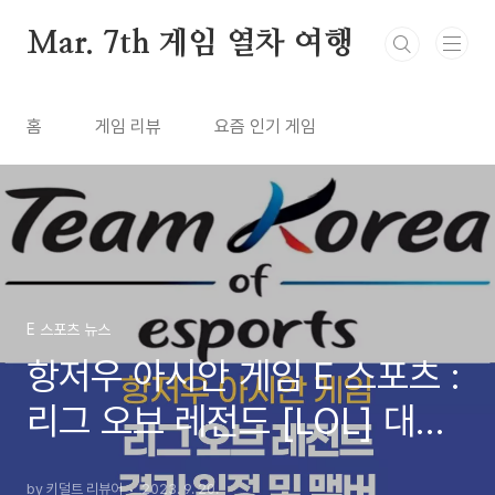
본문 바로가기
Mar. 7th 게임 열차 여행
홈
게임 리뷰
요즘 인기 게임
E 스포츠 뉴스
항저우 아시안 게임 E 스포츠 :
리그 오브 레전드 [LOL] 대회
일정 맴버 중계 (2023년)
by 키덜트 리뷰어
2023. 9. 20.