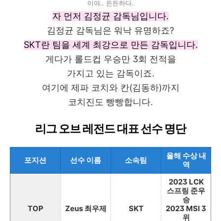
이야.. 든든하다.
자 먼저 김정균 감독님입니다.
김정균 감독님은 워낙 유명하죠?
SKT란 팀을 세계 최강으로 만든 감독입니다.
게다가 롤드컵 우승만 3회 전적을
가지고 있는 감독이죠.
여기에 제파 코치와 칸(김동하)까지
코치진도 빵빵합니다.
리그 오브 레전드 대표 선수 명단
올해 수상 내
포지션
선수 이름
소속팀
역
2023 LCK
스프링 준우
승
TOP
Zeus 최우제
SKT
2023 MSI 3
위