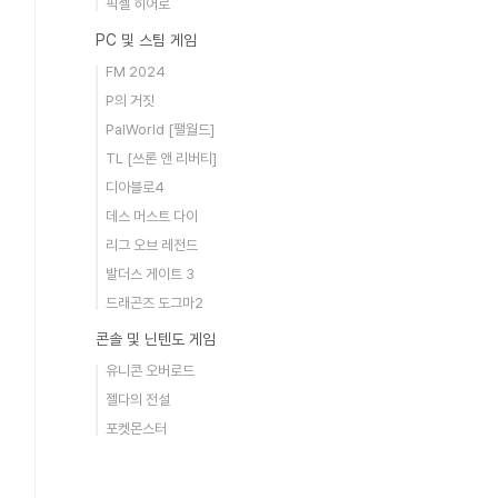
픽셀 히어로
PC 및 스팀 게임
FM 2024
P의 거짓
PalWorld [팰월드]
TL [쓰론 앤 리버티]
디아블로4
데스 머스트 다이
리그 오브 레전드
발더스 게이트 3
드래곤즈 도그마2
콘솔 및 닌텐도 게임
유니콘 오버로드
젤다의 전설
포켓몬스터