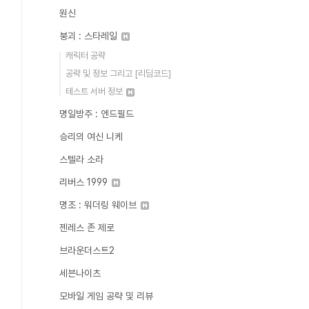
원신
붕괴 : 스타레일
캐릭터 공략
공략 및 정보 그리고 [리딤코드]
테스트 서버 정보
명일방주 : 엔드필드
승리의 여신 니케
스텔라 소라
리버스 1999
명조 : 워더링 웨이브
젠레스 존 제로
브라운더스트2
세븐나이츠
모바일 게임 공략 및 리뷰