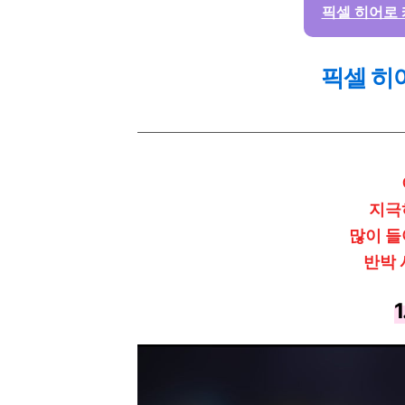
픽셀 히어로 
픽셀 히
지극
많이 들
반박 