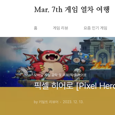
본문 바로가기
Mar. 7th 게임 열차 여행
홈
게임 리뷰
요즘 인기 게임
모바일 게임 공략 및 리뷰/픽셀 히어로
픽셀 히어로 [Pixel He
by 키덜트 리뷰어
2023. 12. 13.