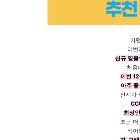
키덜
이번
신규 영웅
처음
이번 1
아주 좋
신시아 
C
최상인
조금 더
적어
자, 그