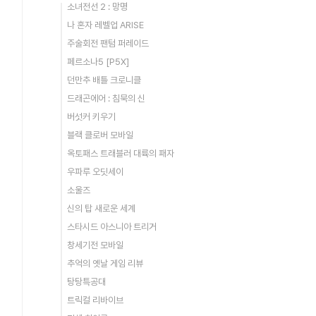
소녀전선 2 : 망명
나 혼자 레벨업 ARISE
주술회전 팬텀 퍼레이드
페르소나5 [P5X]
던만추 배틀 크로니클
드래곤에어 : 침묵의 신
버섯커 키우기
블랙 클로버 모바일
옥토패스 트래블러 대륙의 패자
우파루 오딧세이
소울즈
신의 탑 새로운 세계
스타시드 아스니아 트리거
창세기전 모바일
추억의 옛날 게임 리뷰
탕탕특공대
트릭컬 리바이브