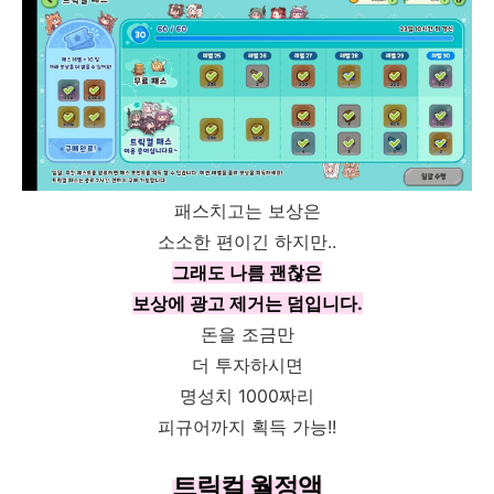
패스치고는 보상은
소소한 편이긴 하지만..
그래도 나름 괜찮은
보상에 광고 제거는 덤입니다.
돈을 조금만
더 투자하시면
명성치 1000짜리
피규어까지 획득 가능!!
트릭컬 월정액