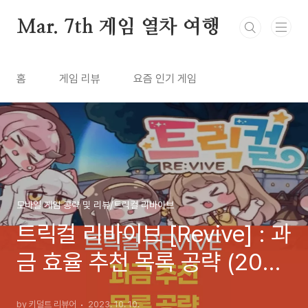
본문 바로가기
Mar. 7th 게임 열차 여행
홈
게임 리뷰
요즘 인기 게임
모바일 게임 공략 및 리뷰/트릭컬 리바이브
트릭컬 리바이브 [Revive] : 과
금 효율 추천 목록 공략 (2023
년 10월)
by 키덜트 리뷰어
2023. 10. 10.