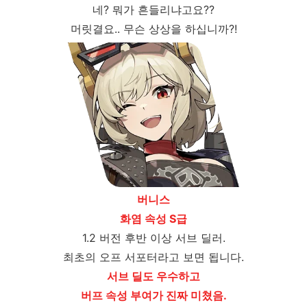
네? 뭐가 흔들리냐고요??
머릿결요.. 무슨 상상을 하십니까?!
버니스
화염 속성 S급
1.2 버전 후반 이상 서브 딜러.
최초의 오프 서포터라고 보면 됩니다.
서브 딜도 우수하고
버프 속성 부여가 진짜 미쳤음.