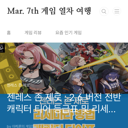
본문 바로가기
Mar. 7th 게임 열차 여행
홈
게임 리뷰
요즘 인기 게임
젠레스 존 제로
젠레스 존 제로 : 2.6 버전 전반
캐릭터 티어 등급표 및 리세마
라 공략 (2026년 2월)
by 아케론의 게임열차
2026. 2. 6.