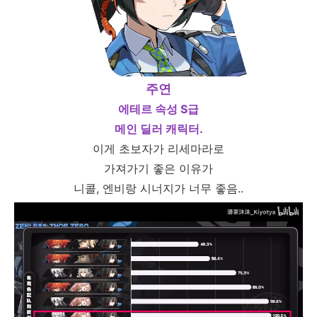
주연
에테르 속성 S급
메인 딜러 캐릭터.
이게 초보자가 리세마라로
가져가기 좋은 이유가
니콜, 엔비랑 시너지가 너무 좋음..