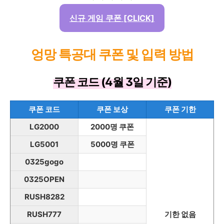
신규 게임 쿠폰 [CLICK]
엉망 특공대 쿠폰 및 입력 방법
쿠폰 코드 (4월 3일 기준)
쿠폰 코드
쿠폰 보상
쿠폰 기한
LG2000
2000명 쿠폰
LG5001
5000명 쿠폰
0325gogo
0325OPEN
RUSH8282
RUSH777
기한 없음