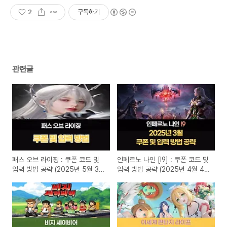
2
구독하기
관련글
패스 오브 라이징 : 쿠폰 코드 및
인페르노 나인 [I9] : 쿠폰 코드 및
입력 방법 공략 (2025년 5월 30
입력 방법 공략 (2025년 4월 4
일 기준)
일)