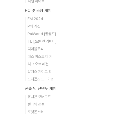
픽셀 히어로
PC 및 스팀 게임
FM 2024
P의 거짓
PalWorld [팰월드]
TL [쓰론 앤 리버티]
디아블로4
데스 머스트 다이
리그 오브 레전드
발더스 게이트 3
드래곤즈 도그마2
콘솔 및 닌텐도 게임
유니콘 오버로드
젤다의 전설
포켓몬스터