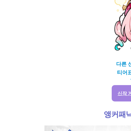
다른 
티어표
신작 게
앵커패닉