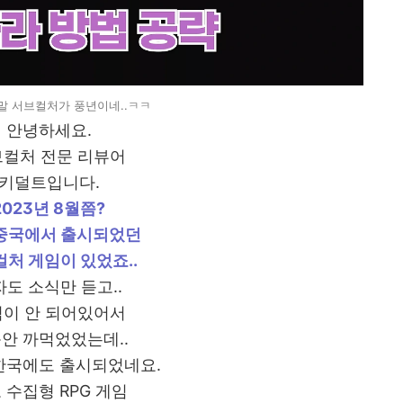
말 서브컬처가 풍년이네..ㅋㅋ
안녕하세요.
컬처 전문 리뷰어
키덜트입니다.
2023년 8월쯤?
중국에서 출시되었던
처 게임이 있었죠..
도 소식만 듣고..
이 안 되어있어서
안 까먹었었는데..
한국에도 출시되었네요.
 수집형 RPG 게임