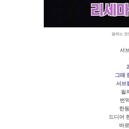
올해는 정
서브
그때 
서브컬
필자
번역
한동
드디어 
바로