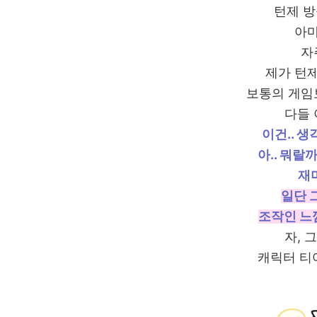
턴제 
아마
자
제가 턴
보통의 게임
다들 
이건.. 
아.. 뭐랄까
재미
일단 
조작인 느
자, 
캐릭터 티