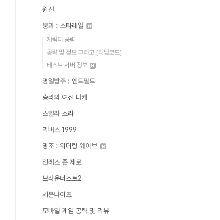
원신
붕괴 : 스타레일
캐릭터 공략
공략 및 정보 그리고 [리딤코드]
테스트 서버 정보
명일방주 : 엔드필드
승리의 여신 니케
스텔라 소라
리버스 1999
명조 : 워더링 웨이브
젠레스 존 제로
브라운더스트2
세븐나이츠
모바일 게임 공략 및 리뷰