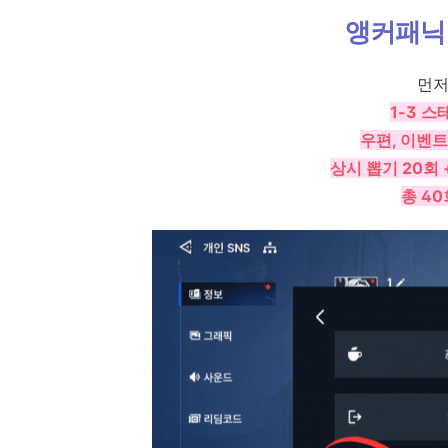
앵커패닉
먼저
1-3 
우편, 이벤트
상시 뽑기 20회 
총 4