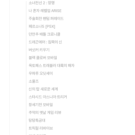
소녀전선 2 : 망명
나 혼자 레벨업 ARISE
주술회전 팬텀 퍼레이드
페르소나5 [P5X]
던만추 배틀 크로니클
드래곤에어 : 침묵의 신
버섯커 키우기
블랙 클로버 모바일
옥토패스 트래블러 대륙의 패자
우파루 오딧세이
소울즈
신의 탑 새로운 세계
스타시드 아스니아 트리거
창세기전 모바일
추억의 옛날 게임 리뷰
탕탕특공대
트릭컬 리바이브