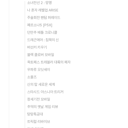
소녀전선 2 : 망명
나 혼자 레벨업 ARISE
주술회전 팬텀 퍼레이드
페르소나5 [P5X]
던만추 배틀 크로니클
드래곤에어 : 침묵의 신
버섯커 키우기
블랙 클로버 모바일
옥토패스 트래블러 대륙의 패자
우파루 오딧세이
소울즈
신의 탑 새로운 세계
스타시드 아스니아 트리거
창세기전 모바일
추억의 옛날 게임 리뷰
탕탕특공대
트릭컬 리바이브