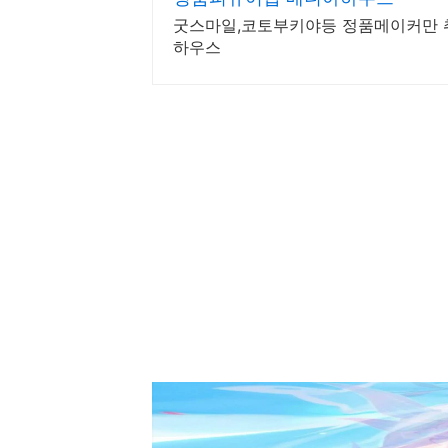
굿스마일,코토부키야등 정품메이커만 
하우스
붕괴 스타레일 3