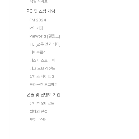
픽셀 히어로
PC 및 스팀 게임
FM 2024
P의 거짓
PalWorld [팰월드]
TL [쓰론 앤 리버티]
디아블로4
데스 머스트 다이
리그 오브 레전드
발더스 게이트 3
드래곤즈 도그마2
콘솔 및 닌텐도 게임
유니콘 오버로드
젤다의 전설
포켓몬스터