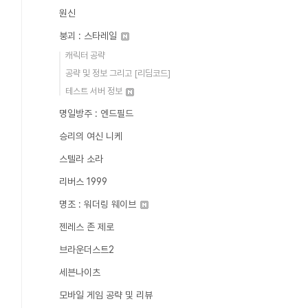
원신
붕괴 : 스타레일
캐릭터 공략
공략 및 정보 그리고 [리딤코드]
테스트 서버 정보
명일방주 : 엔드필드
승리의 여신 니케
스텔라 소라
리버스 1999
명조 : 워더링 웨이브
젠레스 존 제로
브라운더스트2
세븐나이츠
모바일 게임 공략 및 리뷰