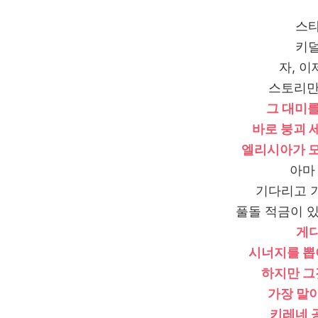
스타
키덜
자, 
스토리만
그 대미를
바로 붕괴 
엘리시아가 모
아마
기다리고 
풀돌 적금이 있
게다
시너지를 뽑
하지만 그
가장 말
키레네 