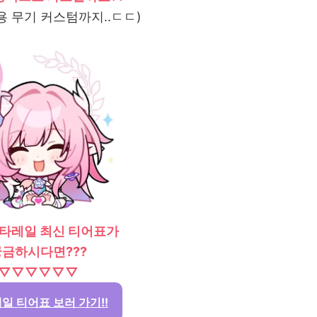
용 무기 커스텀까지..ㄷㄷ)
스타레일 최신 티어표가
궁금하시다면???
▽▽▽▽▽▽
일 티어표 보러 가기!!