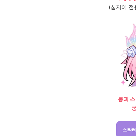
(심지어 전
붕괴 
스타레