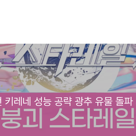
버전 키레네 성능 공략 광추 유물 돌파