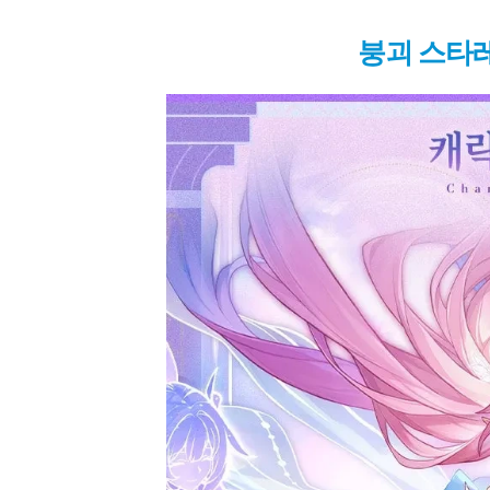
붕괴 스타레