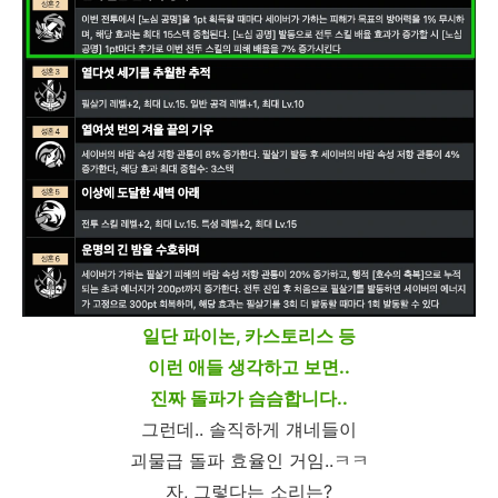
일단 파이논, 카스토리스 등
이런 애들 생각하고 보면..
진짜 돌파가 슴슴합니다..
그런데.. 솔직하게 걔네들이
괴물급 돌파 효율인 거임..ㅋㅋ
자, 그렇다는 소리는?