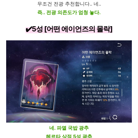
무조건 전광 추천합니다.. 네..
즉.. 전광 의존도가 엄청 놓다.
✔️5성 [어떤 에이언즈의 몰락]
네. 파멸 국밥 광추
헤르타 상점 5성 광추