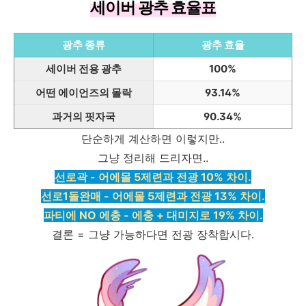
세이버 광추 효율표
광추 종류
광추 효율
세이버 전용 광추
100%
어떤 에이언즈의 몰락
93.14%
과거의 핏자국
90.34%
단순하게 계산하면 이렇지만..
그냥 정리해 드리자면..
선로곽 - 어에몰 5제련과 전광 10% 차이.
선로1돌완매 - 어에몰 5제련과 전광 13% 차이.
파티에 NO 에충 - 에충 + 대미지로 19% 차이.
결론 = 그냥 가능하다면 전광 장착합시다.