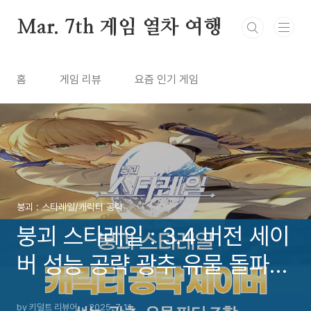
본문 바로가기
Mar. 7th 게임 열차 여행
홈
게임 리뷰
요즘 인기 게임
붕괴 : 스타레일/캐릭터 공략
붕괴 스타레일 : 3.4 버전 세이
버 성능 공략 광추 유물 돌파
파티 조합 세팅 추천 공략
by 키덜트 리뷰어
2025. 7. 11.