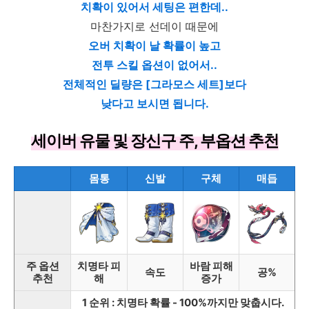
치확이 있어서 세팅은 편한데..
마찬가지로 선데이 때문에
오버 치확이 날 확률이 높고
전투 스킬 옵션이 없어서..
전체적인 딜량은 [그라모스 세트]보다
낮다고 보시면 됩니다.
세이버 유물 및 장신구 주, 부옵션 추천
몸통
신발
구체
매듭
주 옵션
치명타 피
바람 피해
속도
공%
추천
해
증가
1 순위 : 치명타 확률 - 100%까지만 맞춥시다.