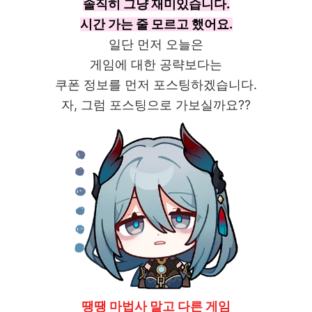
솔직히 그냥 재미있습니다.
시간 가는 줄 모르고 했어요.
일단 먼저 오늘은
게임에 대한 공략보다는
쿠폰 정보를 먼저 포스팅하겠습니다.
자, 그럼 포스팅으로 가보실까요??
땡땡 마법사 말고 다른 게임