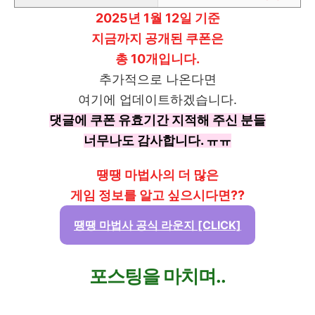
2025년 1월 12일 기준
지금까지 공개된 쿠폰은
총 10개입니다.
추가적으로 나온다면
여기에 업데이트하겠습니다.
댓글에 쿠폰 유효기간 지적해 주신 분들
너무나도 감사합니다. ㅠㅠ
땡땡 마법사의 더 많은
게임 정보를 알고 싶으시다면??
땡땡 마법사 공식 라운지 [CLICK]
포스팅을 마치며..