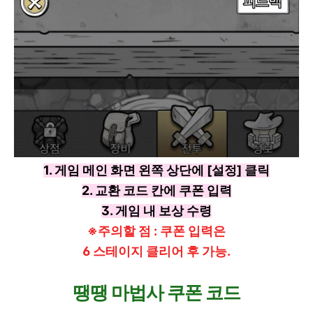
1. 게임 메인 화면 왼쪽 상단에 [설정] 클릭
2. 교환 코드 칸에 쿠폰 입력
3. 게임 내 보상 수령
※주의할 점 : 쿠폰 입력은
6 스테이지 클리어 후 가능.
땡땡 마법사 쿠폰 코드