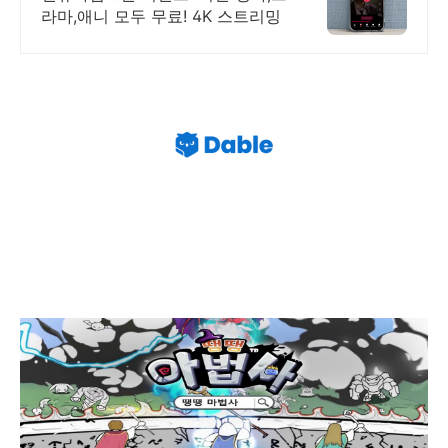
라마,애니 모두 무료! 4K 스트리밍
땡땡 마법사 쿠폰 코드 및 입력 방법
공략 2025년 1월 12일