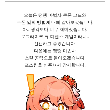
오늘은 땡땡 마법사 쿠폰 코드와
쿠폰 입력 방법에 대해 알아보았습니다.
아.. 생각보다 너무 재미있습니다.
로그라이크 류 디펜스 게임이라니..
신선하고 좋았습니다.
다음에는 땡땡 마법사
스킬 공략으로 돌아오겠습니다.
포스팅을 봐주셔서 감사합니다.