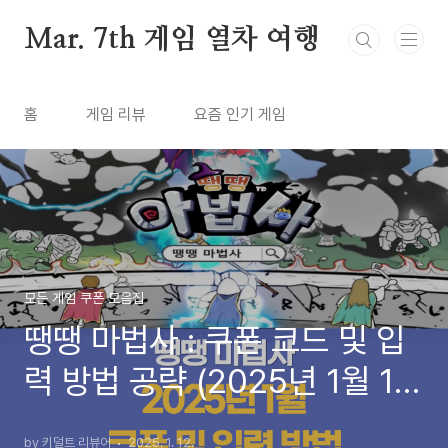
본문 바로가기
Mar. 7th 게임 열차 여행
홈
게임 리뷰
요즘 인기 게임
모든 게임 쿠폰 모음집
땡땡 마법사 : 쿠폰 코드 및 입
력 방법 공략 (2025년 1월 12
일)
by 키덜트 리뷰어
2025. 1. 12.