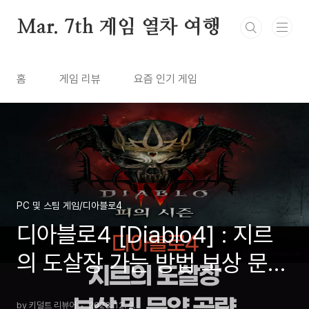
본문 바로가기
Mar. 7th 게임 열차 여행
홈
게임 리뷰
요즘 인기 게임
PC 및 스팀 게임/디아블로4
디아블로4 [Diablo4] : 지르
의 도살장 가는 방법 보상 문양
경험치 공략 (2023년 12월)
by 키덜트 리뷰어
2023. 12. 9.