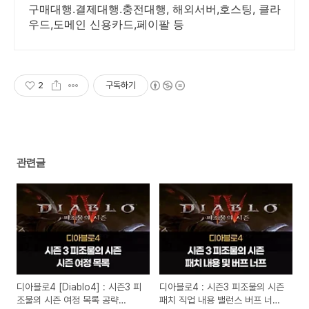
등
구매대행.결제대행.충전대행, 해외서버,호스팅, 클라
우드,도메인 신용카드,페이팔 등
2
구독하기
관련글
디아블로4 [Diablo4] : 시즌3 피
디아블로4 : 시즌3 피조물의 시즌
조물의 시즌 여정 목록 공략
패치 직업 내용 밸런스 버프 너프