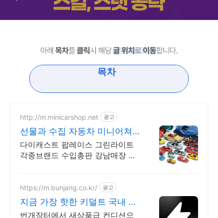
목차
http://m.minicarshop.net
광고
선물과 수집 자동차 미니어쳐
센스있는 선물 수입미니카총판
다이캐스트 팝레이스 그린라이트
각종브랜드 수입총판 강남매장 주
차가능
https://m.bunjang.co.kr/
광고
지금 가장 핫한 키덜트 국내 최
대 브랜드 중고거래
번개장터에서 새상품급 컨디션으