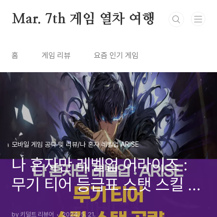
본문 바로가기
Mar. 7th 게임 열차 여행
홈
게임 리뷰
요즘 인기 게임
모바일 게임 공략 및 리뷰/나 혼자 레벨업 ARISE
나 혼자만 레벨업 어라이즈 :
무기 티어 등급표 스탯 스킬 추
천 공략 (2024년 5월)
by 키덜트 리뷰어
2024. 5. 21.